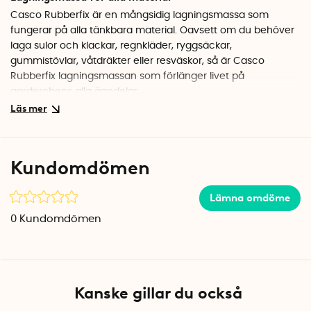
Casco Rubberfix är en mångsidig lagningsmassa som
fungerar på alla tänkbara material. Oavsett om du behöver
laga sulor och klackar, regnkläder, ryggsäckar,
gummistövlar, våtdräkter eller resväskor, så är Casco
Rubberfix lagningsmassan som förlänger livet på
garderobens alla ägodelar.
Vattenbeständig lagning
På grund av sin vattenbeständiga förmåga lämpar sig
Casco Rubberfix särskilt väl för att stå emot regn,
Kundomdömen
vattenpölar och fukt. Observera dock att den inte är lämplig
för PP och PE-plast.
Lämna omdöme
Skinn- och härdningstid
0
Kundomdömen
Skinnbildningen tar endast 10–30 minuter, och efter ca 48
timmar är din reparation härdad och redo att användas
igen. Observera att härdningstiden kan variera beroende på
bland annat yta, fuktighetsnivå och omgivande temperatur.
Kanske gillar du också
Lagningsmassan ger en transparent limfog.