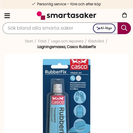
Personlig service – före och efter köp
AI-läge
Start
Fritid
Laga och reparera
Klädvård
Lagningsmassa, Casco RubberFix