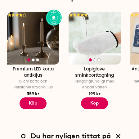
Härdningstid: Ca 48 h
Användning ej lämplig på PP och PE-plast
Premium LED korta
Lapiglove
Ant
antikljus
sminkborttagning
15 cm korta och
Rengör grundligt med
Neu
verklighetstrogna ljus
enbart vatten
359 kr
199 kr
Köp
Köp
Du har nyligen tittat på