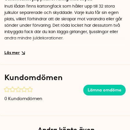
Inuti lådan finns kartongfack som håller upp till 32 stora
julkulor separerade och skyddade. Varje kula får sin egen
plats, vilket förhindrar att de skrapar mot varandra eller går
sönder under förvaring. Det röda locket har dessutom två
inbyggda fack där du kan lägga girlanger, ljusslingor eller
andra mindre juldekorationer.
Stapelbar och lätt att se igenom
Den transparenta lådan med glitterflingor låter dig snabbt
se vad som finns inuti utan att behöva öppna den. Lådorna
är stapelbara, så du kan förvara flera ovanpå varandra i
Kundomdömen
förråd eller garderob. Det sparar golvyta och gör det enklare
att organisera all säsongspynt.
Lämna omdöme
Kvalitet från Nederländerna
0
Kundomdömen
Förvaringslådan är tillverkad i Nederländerna av robust, BPA-
fri plast. Måtten 48 x 36,5 x 24,5 cm ger generöst med
utrymme samtidigt som lådan är lagom stor för att bära
bekvämt. En smart lösning som håller dina julkulor i perfekt
Andra köpte även
skick år efter år.