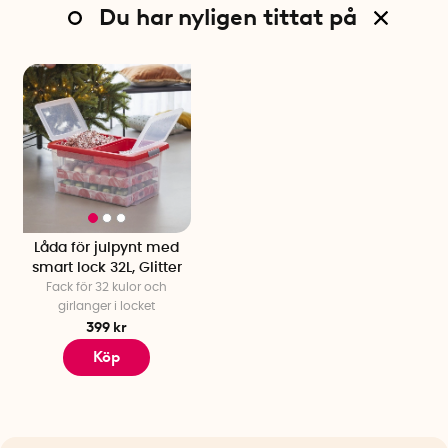
Du har nyligen tittat på
Låda för julpynt med
smart lock 32L, Glitter
Fack för 32 kulor och
girlanger i locket
399 kr
Köp