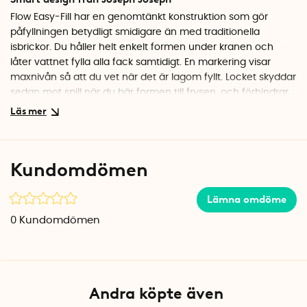
Flow Easy-Fill har en genomtänkt konstruktion som gör
påfyllningen betydligt smidigare än med traditionella
isbrickor. Du håller helt enkelt formen under kranen och
låter vattnet fylla alla fack samtidigt. En markering visar
maxnivån så att du vet när det är lagom fyllt. Locket skyddar
sedan mot spill när du bär formen till frysen, och förhindrar
att isen tar åt sig dofter från andra matvaror.
Enkelt att få loss isen
När iskuberna är färdiga vrider du bara på den mjuka
Kundomdömen
silikonbottnen så lossnar de enkelt. Formen är stapelbar,
vilket gör den praktisk om du vill ha flera i frysen samtidigt.
Lämna omdöme
Materialet är BPA-fritt och tål maskindisk.
0
Kundomdömen
Specifikationer
Mått: 33 x 12 x 3,6 cm
Antal iskuber: 14
Material: BPA-fri plast
Färg: Turkos
Andra köpte även
Varumärke: Joseph Joseph