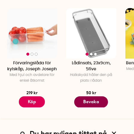
Förvaringslåda för
Lådinsats, 23x9cm,
Ben
kylskåp, Joseph Joseph
5five
Med 
Med hjul och avdelare för
Halkskydd håller den på
enkel åtkomst
plats i lådan
219 kr
50 kr
Köp
Bevaka
Du har nyligen tittat på