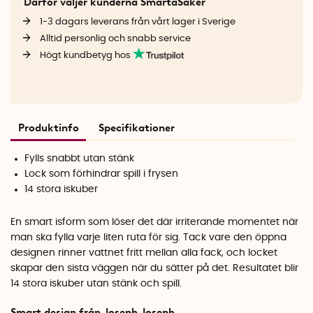
Därför väljer kunderna SmartaSaker
1-3 dagars leverans från vårt lager i Sverige
Alltid personlig och snabb service
Högt kundbetyg hos
Produktinfo
Specifikationer
Fylls snabbt utan stänk
Lock som förhindrar spill i frysen
14 stora iskuber
En smart isform som löser det där irriterande momentet när
man ska fylla varje liten ruta för sig. Tack vare den öppna
designen rinner vattnet fritt mellan alla fack, och locket
skapar den sista väggen när du sätter på det. Resultatet blir
14 stora iskuber utan stänk och spill.
Smart design från Joseph Joseph