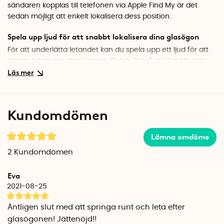
sändaren kopplas till telefonen via Apple Find My är det
sedan möjligt att enkelt lokalisera dess position.
Spela upp ljud för att snabbt lokalisera dina glasögon
För att underlätta letandet kan du spela upp ett ljud för att
lättare lokalisera glasögonen. Det är likaså möjligt att ställa
in notiser när du går ifrån eller tappar dina glasögon.
Enkel att fästa
Glasögonhittaren kan fästas på både insidan och utsidan av
Kundomdömen
skalmen och är så liten att den knappt syns på dina
glasögon. Sändaren är bara 5 mm bred och passar de flesta
Lämna omdöme
glasögonmodeller.
2
Kundomdömen
30 dagars batteritid
Glasögonhittaren drivs av ett uppladdningsbart batteri och
Eva
har en batteritid på upp till en månad. Laddningsstationen
2021-08-25
kopplas direkt till sändaren på glasögonen och laddas via
ett USB-uttag.
Äntligen slut med att springa runt och leta efter
glasögonen! Jättenöjd!!