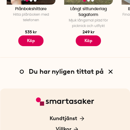
Plånbokshittare
Långt sittunderlag
B
Hitta plånboken med
Sagaform
Fin
telefonen
Mjuk långsmal pläd för
picknick och utflykt
535 kr
249 kr
Köp
Köp
Du har nyligen tittat på
Kundtjänst
Kontakta oss
Villkor