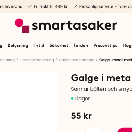
rs leverans
Fri frakt fr. 499 kr
Personlig service – före o
ng
Belysning
Fritid
Säkerhet
Fordon
Presenttips
Högt
Förvaring
Garderobsförvaring
Galgar och hängare
Galge i metall med
Galge i meta
Samlar bälten och smyck
55
kr