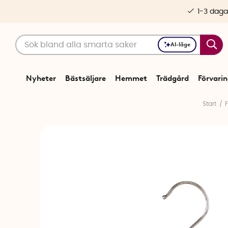
1-3 daga
AI-läge
Nyheter
Bästsäljare
Hemmet
Trädgård
Förvari
Start