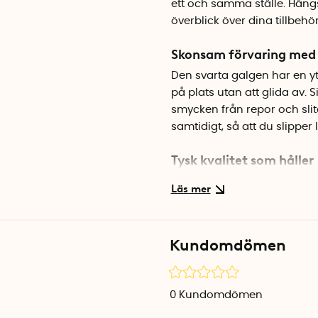
ett och samma ställe. Häng
överblick över dina tillbehör
Skonsam förvaring med 
Den svarta galgen har en yta
på plats utan att glida av.
smycken från repor och slit
samtidigt, så att du slipper l
Tysk kvalitet som håller
Mawa Accessory Hanger kom
hållbara och genomtänkta g
klädstänger och gör att ga
accessoarer.
Kundomdömen
Specifikationer
Material: Metall med silikon
0
Kundomdömen
Antal krokar: 4
Färg: Svart