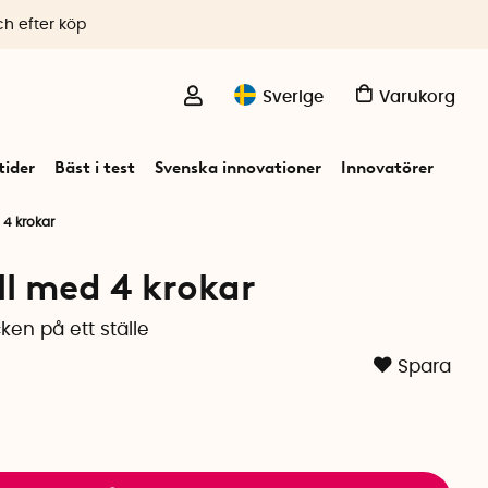
ch efter köp
Sverige
Varukorg
ider
Bäst i test
Svenska innovationer
Innovatörer
 4 krokar
ll med 4 krokar
en på ett ställe
Spara