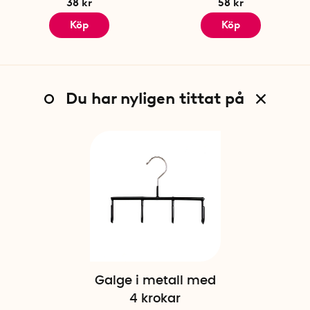
38 kr
58 kr
Köp
Köp
Du har nyligen tittat på
Galge i metall med
4 krokar