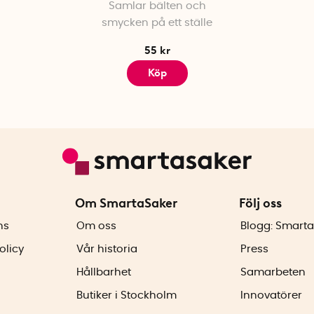
Samlar bälten och
smycken på ett ställe
55 kr
Köp
Om SmartaSaker
Följ oss
ns
Om oss
Blogg: Smarta
olicy
Vår historia
Press
Hållbarhet
Samarbeten
Butiker i Stockholm
Innovatörer