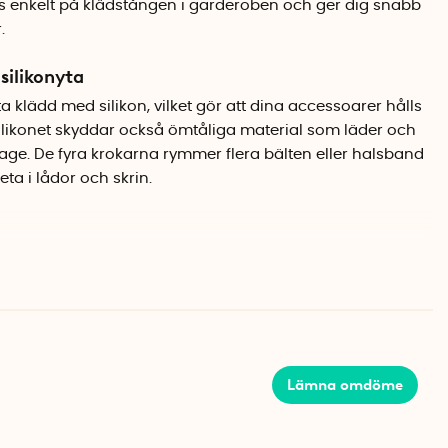
s enkelt på klädstången i garderoben och ger dig snabb
.
silikonyta
 klädd med silikon, vilket gör att dina accessoarer hålls
 Silikonet skyddar också ömtåliga material som läder och
age. De fyra krokarna rymmer flera bälten eller halsband
eta i lådor och skrin.
mer från den tyska tillverkaren MAWA, kända för sina
algar. Den robusta kroken i metall passar de flesta
lgen hänger stadigt även när den är fullastad med
Lämna omdöme
yta