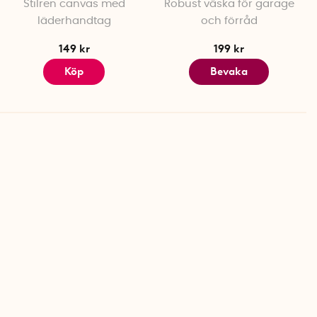
Stilren canvas med
Robust väska för garage
Taurus
läderhandtag
och förråd
149 kr
199 kr
Köp
Bevaka