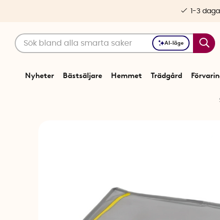
1-3 daga
AI-läge
Nyheter
Bästsäljare
Hemmet
Trädgård
Förvari