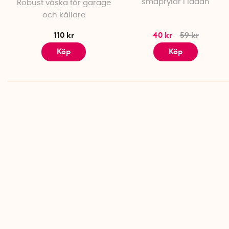
småprylar i lådan
Robust väska för garage
Taurus
och källare
110 kr
40 kr
59 kr
Köp
Köp