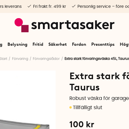
rs leverans
Fri frakt fr. 499 kr
Personlig service – före o
ng
Belysning
Fritid
Säkerhet
Fordon
Presenttips
Högt
Start
Förvaring
Förvaringslådor
Extra stark förvaringsväska 45L, Tauru
Extra stark 
Taurus
Robust väska för garage
100
kr