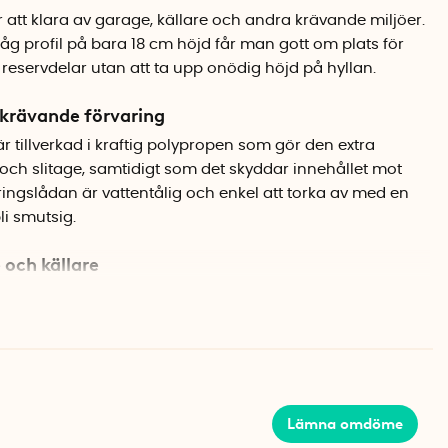
 att klara av garage, källare och andra krävande miljöer.
låg profil på bara 18 cm höjd får man gott om plats för
 reservdelar utan att ta upp onödig höjd på hyllan.
r krävande förvaring
 tillverkad i kraftig polypropen som gör den extra
r och slitage, samtidigt som det skyddar innehållet mot
ingslådan är vattentålig och enkel att torka av med en
li smutsig.
 och källare
örvaringsväskan passar perfekt på hyllplan där
tlåset på ovansidan ger enkel åtkomst till innehållet, och
t att öppna även med handskar. Den stilrena silvergrå
 ett enhetligt intryck när man staplar flera på
Lämna omdöme