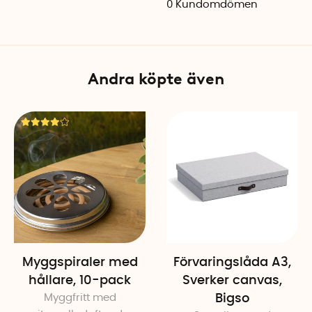
0
Kundomdömen
Mått: 55 x 45 x 18 cm
Volym: 45 liter
Material: Polypropen
Färg: Silvergrå/gul
Andra köpte även
Myggspiraler med
Förvaringslåda A3,
hållare, 10-pack
Sverker canvas,
Myggfritt med
Bigso