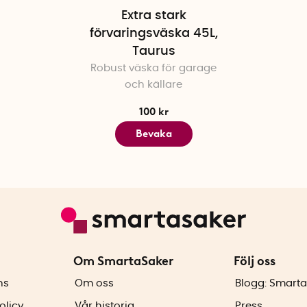
Extra stark
förvaringsväska 45L,
Taurus
Robust väska för garage
och källare
100 kr
Bevaka
Om SmartaSaker
Följ oss
ns
Om oss
Blogg: Smarta
olicy
Vår historia
Press