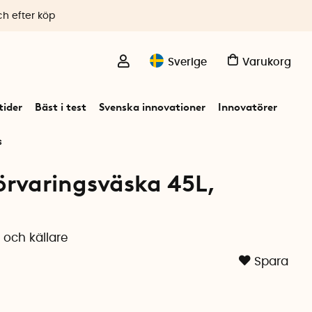
ch efter köp
Sverige
Varukorg
ider
Bäst i test
Svenska innovationer
Innovatörer
s
förvaringsväska 45L,
 och källare
Spara