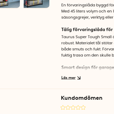
En förvaringslåda byggd för
Med 45 liters volym och en 
säsongsgrejer, verktyg eller
Tålig förvaringslåda fö
Taurus Super Tough Small är
robust. Materialet tål stöta
både smuts och fukt. Förvar
fuktig trasa om den skulle b
Smart design för garage
Den låga designen gör att f
takhöjden är begränsad. Blix
det gula draget gör det lät
färgen med gula detaljer ger
Kundomdömen
garageställningen.
Specifikationer