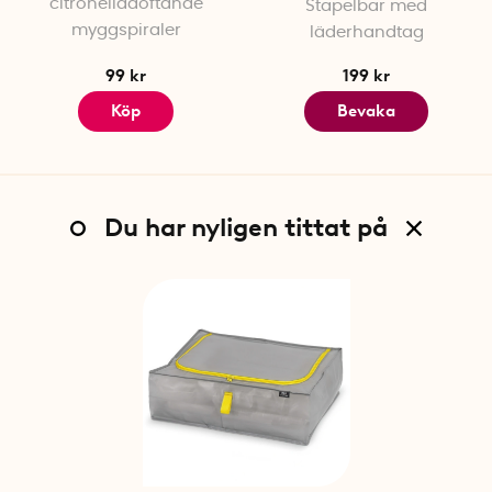
citronelladoftande
Stapelbar med
myggspiraler
läderhandtag
99 kr
199 kr
Köp
Bevaka
Du har nyligen tittat på