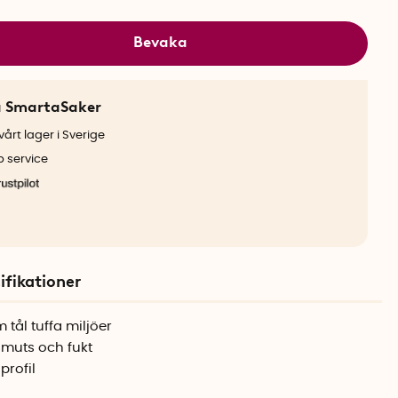
Bevaka
a SmartaSaker
årt lager i Sverige
b service
ifikationer
 tål tuffa miljöer
smuts och fukt
profil