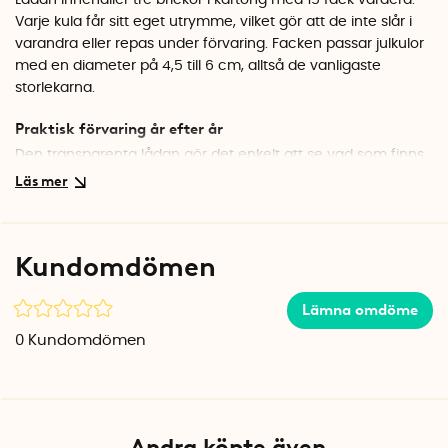
Lådan innehåller tre brickor i kartong med 15 fack vardera.
Varje kula får sitt eget utrymme, vilket gör att de inte slår i
varandra eller repas under förvaring. Facken passar julkulor
med en diameter på 4,5 till 6 cm, alltså de vanligaste
storlekarna.
Praktisk förvaring år efter år
Den transparenta lådan gör det enkelt att se vad som finns
inuti utan att behöva öppna den. Det silverfärgade locket
sluter tätt och skyddar mot damm. Tack vare den stabila
konstruktionen går lådorna att stapla på varandra, vilket
sparar utrymme i förrådet eller garaget.
Kundomdömen
Tillverkad i Nederländerna
Lämna omdöme
Förvaringslådan är tillverkad av BPA-fri plast i Nederländerna
och håller för många säsongers användning. Med måtten
0
Kundomdömen
43 x 34,5 x 22,5 cm och en volym på 24 liter får man gott
om plats för en hel julgranska julkulor.
Specifikationer
Mått: 43 x 34,5 x 22,5 cm
Andra köpte även