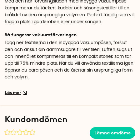
Med den här förvaringslådan med inbyggd vakuumpåse
komprimerar du täcken, kuddar och säsongstextilier till en
bråkdel av den ursprungliga volymen. Perfekt för dig som vill
frigöra plats i garderoben eller under sängen.
Så fungerar vakuumförvaringen
Lägg ner textilierna i den inbyggda vakuumpåsen, förslut
den och anslut din dammsugare till ventilen. Luften sugs ut
och innehållet komprimeras till en kompakt storlek som tar
upp till 75% mindre plats. När du vill använda textilierna igen
öppnar du bara påsen och de återtar sin ursprungliga form
och volym.
Smart skydd för säsongstextilier
Den vakuumtäta påsen skyddar dina sängkläder, filtar och
kläder från damm, smuts och mal under förvaring. Den yttre
lådan i slitstark textil ger stabilitet och ser prydlig ut, oavsett
Kundomdömen
om du förvarar den i garderoben, på hyllan eller under
sängen. Tack vare det transparenta fönstret på framsidan
Lämna omdöme
ser du enkelt vad som finns i lådan utan att behöva öppna
den. Handtagen på sidorna gör det lätt att dra ut och flytta