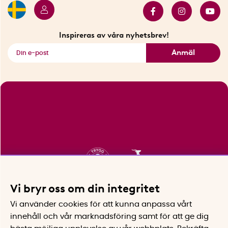
Innovatörer
Bästsäljare
Fyndhörnan
Inspireras av våra nyhetsbrev!
Se alla smarta saker
Anmäl
Vi bryr oss om din integritet
Vi använder cookies för att kunna anpassa vårt
innehåll och vår marknadsföring samt för att ge dig