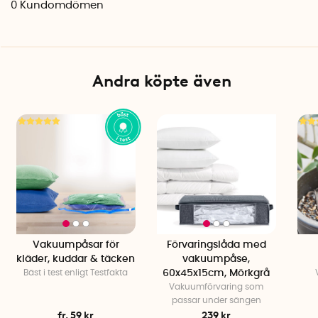
0
Kundomdömen
lådan.
Specifikationer
Mått: 60 x 45 x 25 cm
Material låda: Non-woven textil
Andra köpte även
Material vakuumpåse: Plast
Färg: Svart eller grå
Vakuumpåsar för
Förvaringslåda med
kläder, kuddar & täcken
vakuumpåse,
Bäst i test enligt Testfakta
60x45x15cm, Mörkgrå
Vakuumförvaring som
passar under sängen
fr. 59 kr
239 kr