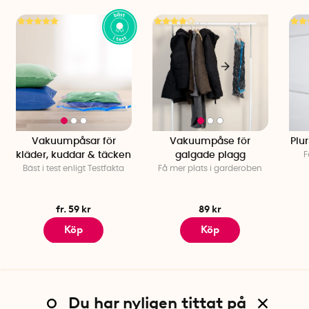
Material: Polyeten och nylon
Kapacitet: 12 par skor
Färg: Brun med transparent lock
Vakuumpåsar för
Vakuumpåse för
Plu
kläder, kuddar & täcken
galgade plagg
F
Bäst i test enligt Testfakta
Få mer plats i garderoben
fr. 59 kr
89 kr
Köp
Köp
Du har nyligen tittat på