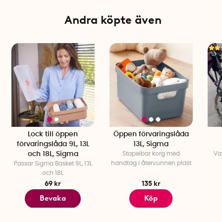
Tillverkare: Sunware, Nederländerna
Andra köpte även
Lock till öppen
Öppen förvaringslåda
förvaringslåda 9L, 13L
13L, Sigma
och 18L, Sigma
Stapelbar korg med
Vat
handtag i återvunnen plast
Passar Sigma Basket 9L, 13L
och 18L
69 kr
135 kr
Bevaka
Köp