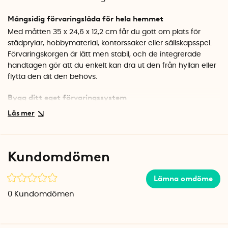
Mångsidig förvaringslåda för hela hemmet
Med måtten 35 x 24,6 x 12,2 cm får du gott om plats för
städprylar, hobbymaterial, kontorssaker eller sällskapsspel.
Förvaringskorgen är lätt men stabil, och de integrerade
handtagen gör att du enkelt kan dra ut den från hyllan eller
flytta den dit den behövs.
Bygg ditt eget förvaringssystem
Sigma-serien finns i flera storlekar och färger som går att
kombinera efter behov. Med separat lock blir lådorna
stapelbara, så att du kan bygga på höjden och utnyttja
utrymmet maximalt. Korgen fungerar lika bra synlig på en
Kundomdömen
hylla som gömd i en garderob.
Specifikationer
Lämna omdöme
Mått: 35 x 24,6 x 12,2 cm
0
Kundomdömen
Volym: 9 liter
Material: Återvunnen plast
Färg: Blågrå