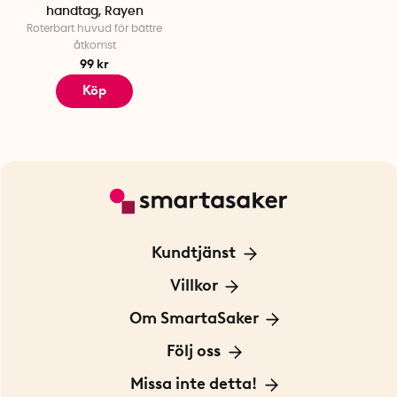
handtag, Rayen
Roterbart huvud för bättre
åtkomst
99 kr
Köp
Kundtjänst
Kontakta oss
Villkor
För Företag
Frakt och leverans
Om SmartaSaker
Personuppgiftspolicy
Om oss
Följ oss
Köpvillkor
Vår historia
Blogg: Smarta tips
Missa inte detta!