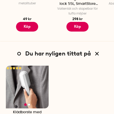
metalltuber
lock 55L, SmartStore
Abs
Vattentät och stapelbar för
Dry
tuffa miljöer
49 kr
298 kr
Köp
Köp
Du har nyligen tittat på
Klädborste med