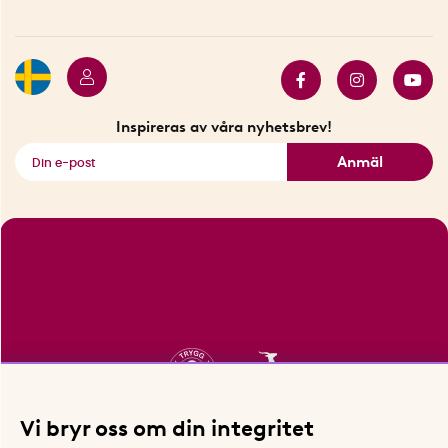
Betalning
Hållbarhet
Press
Presentkort
Butiker i Stockholm
Samarbeten
Bäst i test
Innovatörer
Bästsäljare
Fyndhörnan
Inspireras av våra nyhetsbrev!
Se alla smarta saker
Anmäl
Vi bryr oss om din integritet