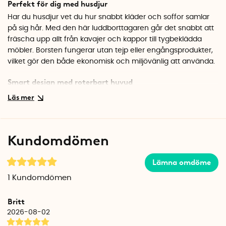
Perfekt för dig med husdjur
Har du husdjur vet du hur snabbt kläder och soffor samlar
på sig hår. Med den här luddborttagaren går det snabbt att
fräscha upp allt från kavajer och kappor till tygbeklädda
möbler. Borsten fungerar utan tejp eller engångsprodukter,
vilket gör den både ekonomisk och miljövänlig att använda.
Smart design med roterbart huvud
Borstens huvud roterar så att du enkelt kan anpassa vinkeln
efter det du borstar. Det gör det lättare att nå svåråtkomliga
ställen och att arbeta längs med plaggets fiber för bästa
resultat. Den vita, stilrena designen passar fint att ha
Kundomdömen
framme i hallen eller garderoben.
Specifikationer
Lämna omdöme
Färg: Vit
1
Kundomdömen
Material: Plast och mikrofiber
Britt
2026-08-02