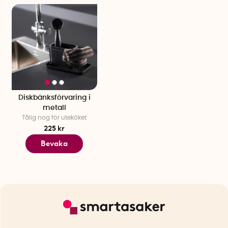
Diskbänksförvaring i
metall
Tålig nog för uteköket
225 kr
Bevaka