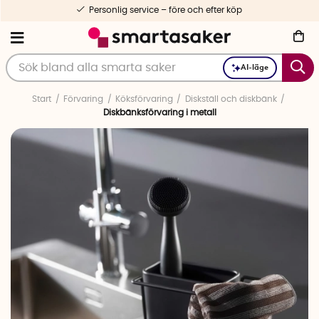
Personlig service – före och efter köp
AI-läge
Start
Förvaring
Köksförvaring
Diskställ och diskbänk
Diskbänksförvaring i metall