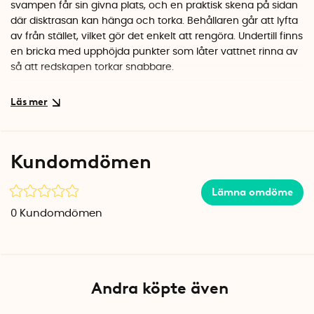
svampen får sin givna plats, och en praktisk skena på sidan
där disktrasan kan hänga och torka. Behållaren går att lyfta
av från stället, vilket gör det enkelt att rengöra. Undertill finns
en bricka med upphöjda punkter som låter vattnet rinna av
så att redskapen torkar snabbare.
Hållbar konstruktion för inne och ute
Kombinationen av metall och ABS-plast gör denna
svamphållare tålig nog att klara av förhållandena i ett
utekök, där den utsätts för fukt och temperaturväxlingar.
Kundomdömen
Den matta svarta ytan smälter fint in i moderna kök och
håller sig snygg över tid.
Lämna omdöme
Specifikationer
0
Kundomdömen
Mått: 21 x 12 x 10,5 cm
Material: Metall och ABS-plast
Färg: Svart
Andra köpte även