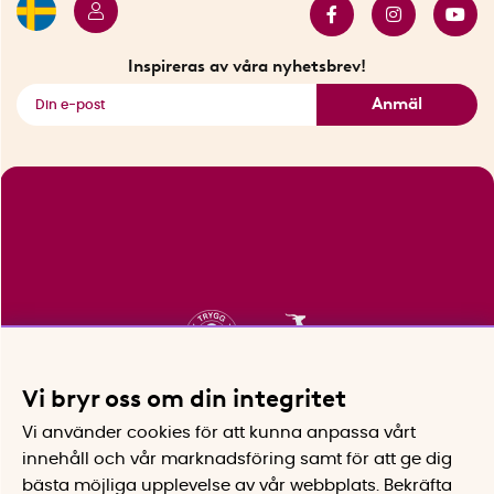
Innovatörer
Bästsäljare
Fyndhörnan
Inspireras av våra nyhetsbrev!
Se alla smarta saker
Anmäl
Vi bryr oss om din integritet
Vi använder cookies för att kunna anpassa vårt
innehåll och vår marknadsföring samt för att ge dig
bästa möjliga upplevelse av vår webbplats.
Bekräfta