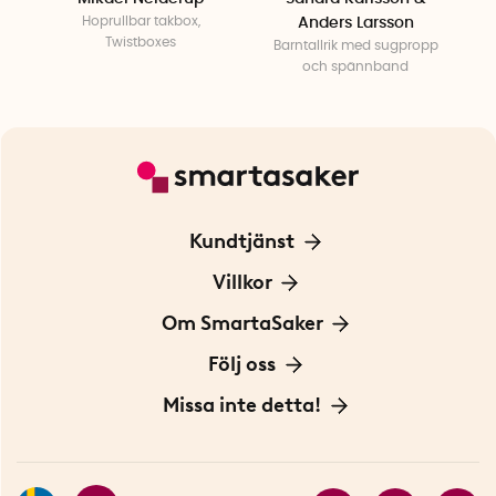
Hoprullbar takbox,
Anders Larsson
Twistboxes
Barntallrik med sugpropp
och spännband
Kundtjänst
Kontakta oss
Villkor
För Företag
Frakt och leverans
Om SmartaSaker
Personuppgiftspolicy
Om oss
Följ oss
Köpvillkor
Vår historia
Blogg: Smarta tips
Missa inte detta!
Betalning
Hållbarhet
Press
Presentkort
Butiker i Stockholm
Samarbeten
Bäst i test