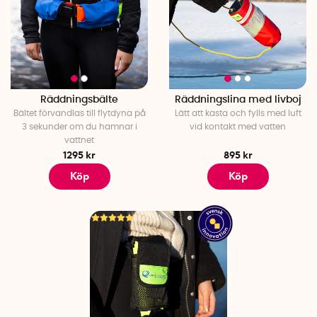
Räddningsbälte
Räddningslina med livboj
Bältet förvandlas till flytdyna på
Lätt att kasta och fylls med luft
3 sekunder om du hamnar i
vid kontakt med vatten
vattnet
1295 kr
895 kr
Köp
Köp