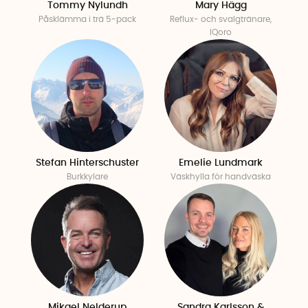
Tommy Nylundh
Mary Hägg
Påsklämma i trä 5-pack
Reflux- och svalgtränare,
IQoro
Stefan Hinterschuster
Emelie Lundmark
Burkkylare
Väskhylla för handväska
Mikael Nelderup
Sandra Karlsson &