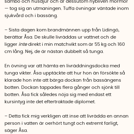
sambo och husdjur och är dessutom nybliven mormor
— tog sig an utmaningen. Tuffa övningar väntade inom
sjukvård och i bassäng.
– Sista dagen kom brandmännen upp från Lidingö,
berättar Åsa. De skulle livräddas ur vattnet och de
ligger
inte
direkt i min matchvikt som är 55 kg och 160
cm lång. Nej, de är nästan dubbelt så tunga.
En övning var att hämta en livräddningsdocka med
tunga vikter. Åsa upptäckte att hur hon än försökte så
klarade hon inte att bärga dockan från bassängens
botten. Dockan tappades flera gånger och sjönk till
botten. Åsa fick således nöja sig med endast ett
kursintyg inte det eftertraktade diplomet.
– Detta fick mig verkligen att inse att livrädda en annan
person i vatten är oerhört tungt och extremt farligt,
säger Åsa.