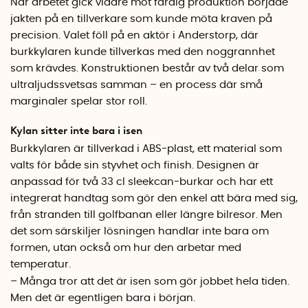
När arbetet gick vidare mot färdig produktion började
jakten på en tillverkare som kunde möta kraven på
precision. Valet föll på en aktör i Anderstorp, där
burkkylaren kunde tillverkas med den noggrannhet
som krävdes. Konstruktionen består av två delar som
ultraljudssvetsas samman – en process där små
marginaler spelar stor roll.
Kylan sitter inte bara i isen
Burkkylaren är tillverkad i ABS-plast, ett material som
valts för både sin styvhet och finish. Designen är
anpassad för två 33 cl sleekcan-burkar och har ett
integrerat handtag som gör den enkel att bära med sig,
från stranden till golfbanan eller längre bilresor. Men
det som särskiljer lösningen handlar inte bara om
formen, utan också om hur den arbetar med
temperatur.
– Många tror att det är isen som gör jobbet hela tiden.
Men det är egentligen bara i början.