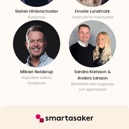
Stefan Hinterschuster
Emelie Lundmark
Burkkylare
Väskhylla för handväska
Mikael Nelderup
Sandra Karlsson &
Hoprullbar takbox,
Anders Larsson
Twistboxes
Barntallrik med sugpropp
och spännband