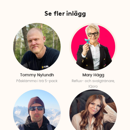
Se fler inlägg
Tommy Nylundh
Mary Hägg
Påsklämma i trä 5-pack
Reflux- och svalgtränare,
IQoro