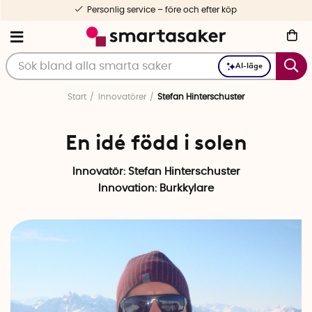
re och efter köp
1-3 dagars l
AI-läge
Start
Innovatörer
Stefan Hinterschuster
En idé född i solen
Innovatör: Stefan Hinterschuster
Innovation:
Burkkylare