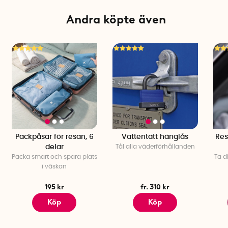
Andra köpte även
Packpåsar för resan, 6
Vattentätt hänglås
Res
delar
Tål alla väderförhållanden
Packa smart och spara plats
Ta d
i väskan
195 kr
fr. 310 kr
Köp
Köp