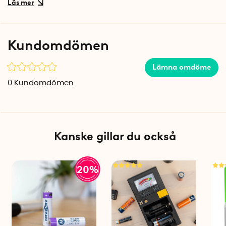
mätinstrument. Oavsett om du behöver ett batteri med hög
kapacitet för strömtörstiga prylar eller ett kompakt alternativ
för mindre enheter, har ReCyko en lösning. Genom att
kombinera hög prestanda, lång livslängd och miljövänliga
Kundomdömen
material som är till över 90 % återvinningsbara, hjälper de
dig att minska både avfall och batterikostnader över tid. Ett
Lämna omdöme
enkelt val för dig som vill ha smartare och grönare energi i
vardagen.
0
Kundomdömen
Lång livslängd och låg självurladdning
ReCyko-batterierna är designade för att hålla över tid.
Beroende på modell kan de laddas mellan 300-1000
Kanske gillar du också
gånger, vilket ger en imponerande livscykel. De har även låg
självurladdning, vilket innebär att de behåller upp till 50% av
sin laddning efter ett år utan användning.
20%
Tål kalla temperaturer
Till skillnad från många traditionella engångsbatterier
fungerar ReCyko-batterierna i temperaturer ned till -20°C.
Det gör dem särskilt användbara under till exempel för
utomhusutrustning under vinterhalvåret. Samtliga GP