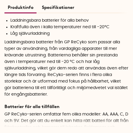
Produktinfo
Specifikationer
Laddningsbara batterier för alla behov
Kraftfulla även i kalla temperaturer ned till -20°C
Låg självurladdning
Laddningsbara batterier från GP ReCyko som passar alla
typer av användning, från vardagliga apparater till mer
krävande utrustning. Batterierna behåller sin prestanda
även i temperaturer ned till -20 °C och har låg
självurladdning, vilket gör dem redo att användas även efter
längre tids förvaring. ReCyko-serien finns i flera olika
storlekar och är utformad med fokus på hållbarhet, vilket
gör batteriena till ett tillförlitligt och miljömedvetet val istället
för engångsbatterier.
Batterier för alla tillfällen
GP ReCyko-serien omfattar fem olika modeller: AA, AAA, C, D
och 9V. Det gör att du enkelt kan hitta rätt batteri för allt från
fjärrkontroller och kameror till leksaker, ficklampor och