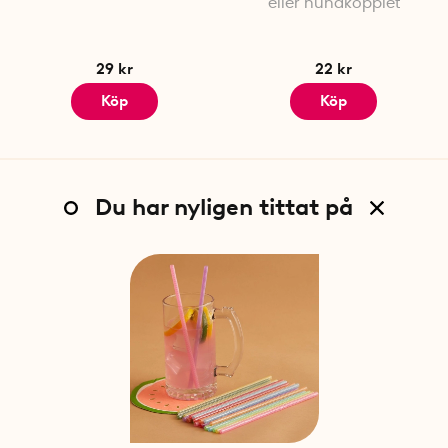
eller hundkopplet
29 kr
22 kr
Köp
Köp
Du har nyligen tittat på