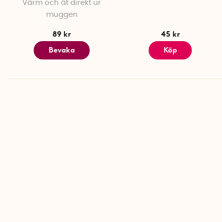
Värm och ät direkt ur
muggen
89 kr
45 kr
Bevaka
Köp