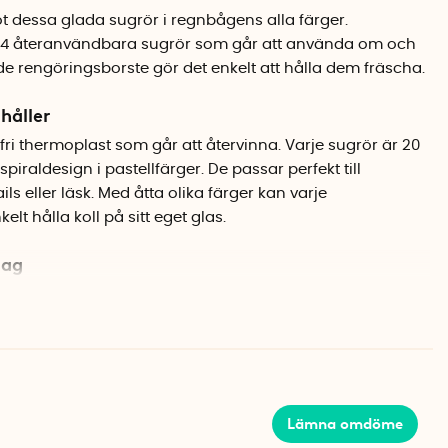
 dessa glada sugrör i regnbågens alla färger.
24 återanvändbara sugrör som går att använda om och
e rengöringsborste gör det enkelt att hålla dem fräscha.
håller
ftfri thermoplast som går att återvinna. Varje sugrör är 20
iraldesign i pastellfärger. De passar perfekt till
s eller läsk. Med åtta olika färger kan varje
lt hålla koll på sitt eget glas.
dag
 vilken dryck som helst och passar lika bra till
ens trädgårdsfest. När festen är slut sköljer man bara
kmaskinen så är de redo för nästa användning.
Lämna omdöme