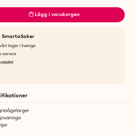
Lägg i varukorgen
a SmartaSaker
årt lager i Sverige
b service
ifikationer
egnbågsfärger
jövänliga
ljer