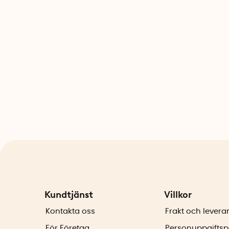
Kundtjänst
Villkor
Kontakta oss
Frakt och levera
För Företag
Personuppgiftsp