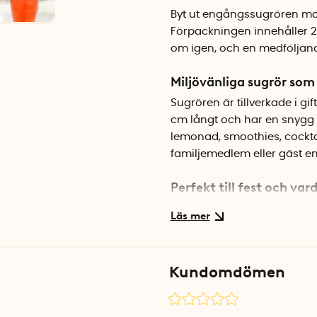
Byt ut engångssugrören mot
Förpackningen innehåller 
om igen, och en medföljand
Miljövänliga sugrör som 
Sugrören är tillverkade i gi
cm långt och har en snygg sp
lemonad, smoothies, cocktail
familjemedlem eller gäst enke
Perfekt till fest och var
De färgglada sugrören lyfter
barnkalaset som till sommar
av dem eller kör dem i dis
Kundomdömen
Specifikationer
Mått: 20 cm
Antal: 24 st