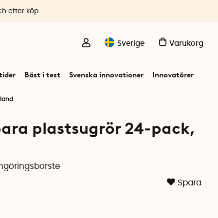
ch efter köp
Sverige
Varukorg
ider
Bäst i test
Svenska innovationer
Innovatörer
rland
ara plastsugrör 24-pack,
ngöringsborste
Spara