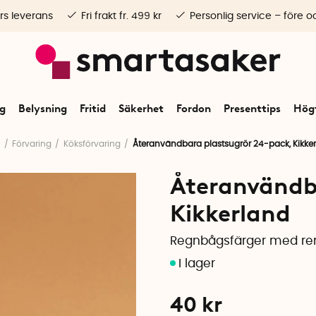
rs leverans
Fri frakt fr. 499 kr
Personlig service – före o
ng
Belysning
Fritid
Säkerhet
Fordon
Presenttips
Högt
t
Förvaring
Köksförvaring
Återanvändbara plastsugrör 24-pack, Kikke
Återanvändb
Kikkerland
Regnbågsfärger med re
40
kr