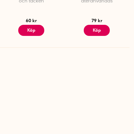
och täcken
återanvändas
60 kr
79 kr
Köp
Köp