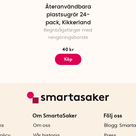
Återanvändbara
plastsugrör 24-
pack, Kikkerland
Regnbågsfärger med
rengöringsborste
40 kr
Köp
Om SmartaSaker
Följ oss
ns
Om oss
Blogg: Smarta
olicy
Vår historia
Press