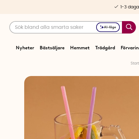
1-3 daga
AI-läge
Nyheter
Bästsäljare
Hemmet
Trädgård
Förvari
Star