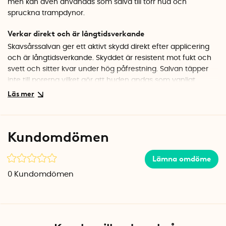
men kan även användas som salva till torr hud och
spruckna trampdynor.
Verkar direkt och är långtidsverkande
Skavsårssalvan ger ett aktivt skydd direkt efter applicering
och är långtidsverkande. Skyddet är resistent mot fukt och
svett och sitter kvar under hög påfrestning. Salvan täpper
inte till porerna vilket gör att huden andas som vanligt.
Applicering av skavsårssalvan
Applicera ett tunt lager salva på huden. Om djuret har
tjockare päls behöver du smörja in salvan med handen så
Kundomdömen
att den når ner till huden. Salvan ger ett aktivt skydd direkt
efter applicering och minskar friktionen från utrustningen.
Lämna omdöme
Observera att huden skiljer sig åt även från djur till djur. Om
0
Kundomdömen
djurets hud är väldigt torr kan du behöva applicera ett extra
lager med antiskavstiftet. Ett tunt lager fungerar dock bättre
än ett tjockt lager, så börja tunt och fyll endast på vid
behov.