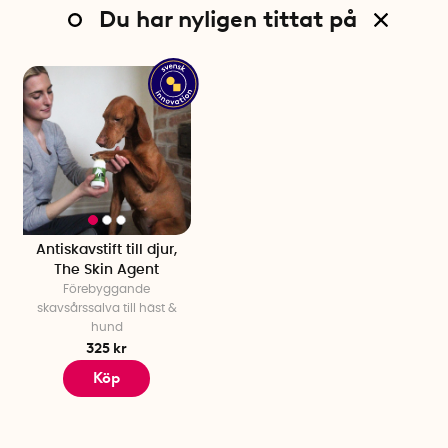
Du har nyligen tittat på
Antiskavstift till djur,
The Skin Agent
Förebyggande
skavsårssalva till häst &
hund
325 kr
Köp