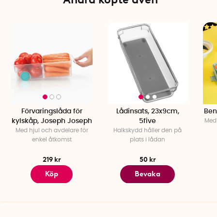
Antal: 3 st
Förvaringslåda för
Lådinsats, 23x9cm,
Ben
kylskåp, Joseph Joseph
5five
Med 
Med hjul och avdelare för
Halkskydd håller den på
enkel åtkomst
plats i lådan
219 kr
50 kr
Köp
Bevaka