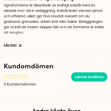
Ugnsformarna är tillverkade av kraftigt kolstål med en
slitstark non-stick-beläggning. Kolstål leder värmen jämnt
och effektivt, vilket ger fina resultat oavsett om du
gratinerar grönsaker, steker kött eller bakar. Beläggningen
gör också att maten släpper lätt och att formarna är enkla
att rengöra.
Praktiska handtag för säkert grepp
Alla tre formar har breda, utstående handtag som gör det
lätt att få ett säkert grepp med grytlappar eller grytvantar.
Särskilt uppskattat när man ska lyfta ut en het och tung
Kundomdömen
långpanna ur ugnen. Den största formen mäter 41 cm,
mellanformen 30 cm och den minsta 23 cm.
Lämna omdöme
Specifikationer
0
Kundomdömen
Mått stor form: 41 cm
Mått mellanform: 30 cm
Mått liten form: 23 cm
Material: Kolstål med non-stick-beläggning
Färg: Blå
Andra köpte även