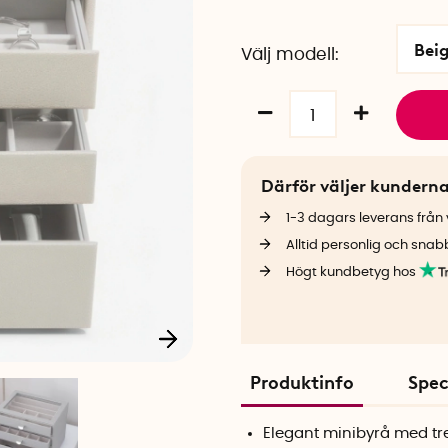
Bei
Välj modell
Därför väljer kundern
1-3 dagars leverans från v
Alltid personlig och snab
Högt kundbetyg hos
Produktinfo
Spec
Elegant minibyrå med tr