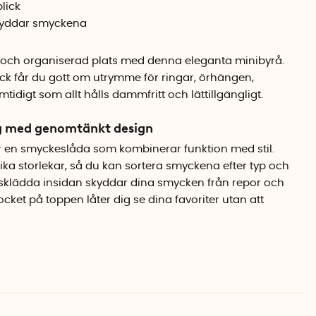
lick
kyddar smyckena
och organiserad plats med denna eleganta minibyrå.
ock får du gott om utrymme för ringar, örhängen,
digt som allt hålls dammfritt och lättillgängligt.
g med genomtänkt design
r en smyckeslåda som kombinerar funktion med stil.
olika storlekar, så du kan sortera smyckena efter typ och
sklädda insidan skyddar dina smycken från repor och
locket på toppen låter dig se dina favoriter utan att
ummet
tingen beige med gulddetaljer eller grå med silverdetaljer
a sovrum och på de flesta sminkbord. De halvmåneformade
yxigt intryck och gör det enkelt att dra ut lådorna. Byrån