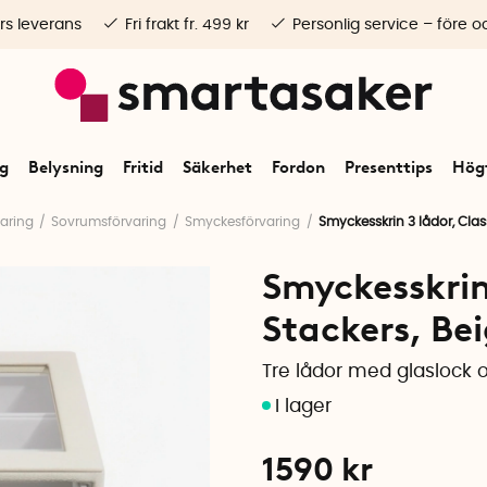
rs leverans
Fri frakt fr. 499 kr
Personlig service – före o
ng
Belysning
Fritid
Säkerhet
Fordon
Presenttips
Högt
aring
Sovrumsförvaring
Smyckesförvaring
Smyckesskrin 3 lådor, Clas
Smyckesskrin 
Stackers, Be
Tre lådor med glaslock
1590
kr