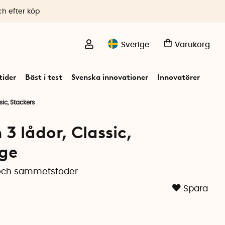
ch efter köp
Sverige
Varukorg
ider
Bäst i test
Svenska innovationer
Innovatörer
sic, Stackers
3 lådor, Classic,
ige
 och sammetsfoder
Spara