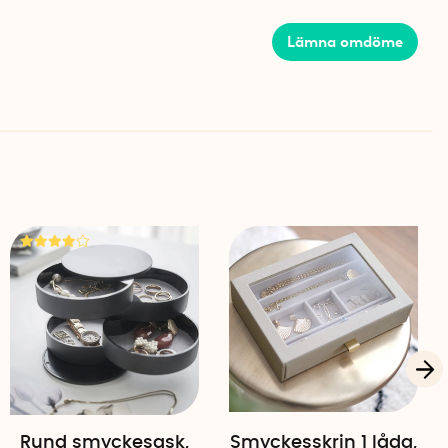
e, men kan också kombineras med andra delar i
ga ut din smyckesförvaring efter behov.
Lämna omdöme
sklädsel
 eller grå med silverdetaljer
ed fack
Rund smyckesask,
Smyckesskrin 1 låda,