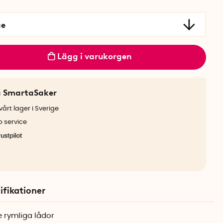
ge
Lägg i varukorgen
a SmartaSaker
årt lager i Sverige
b service
ifikationer
e rymliga lådor