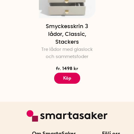
Smyckesskrin 3
lådor, Classic,
Stackers
Tre lådor med glaslock
och sammetsfoder
fr. 1498 kr
Köp
Om SmartaSaker
Följ oss