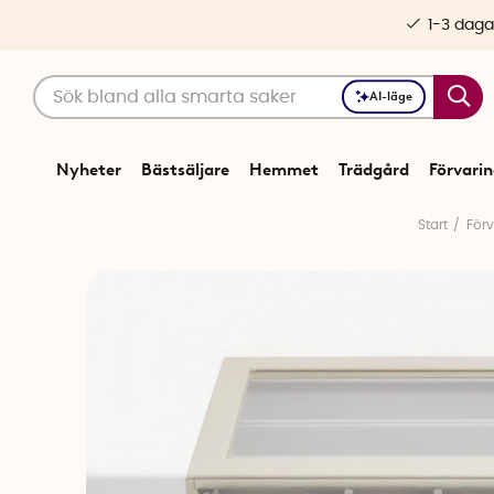
1-3 daga
AI-läge
Nyheter
Bästsäljare
Hemmet
Trädgård
Förvari
Start
Förv