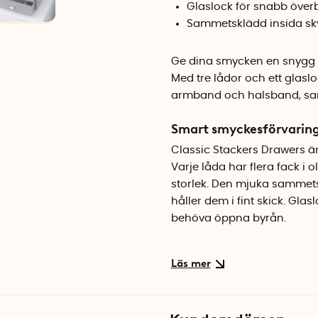
Glaslock för snabb överb
Sammetsklädd insida s
Ge dina smycken en snygg 
Med tre lådor och ett glasl
armband och halsband, samti
Smart smyckesförvarin
Classic Stackers Drawers ä
Varje låda har flera fack i 
storlek. Den mjuka sammet
håller dem i fint skick. Glas
behöva öppna byrån.
Stilren accent till sovr
Med sin eleganta finish i an
passar byrån in i de flest
handtagen i metall ger ett l