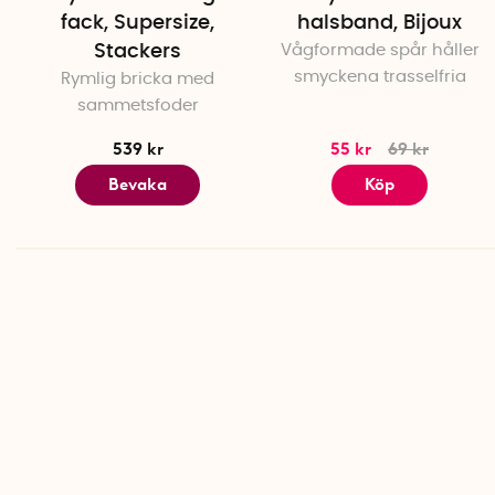
fack, Supersize,
halsband, Bijoux
Stackers
Vågformade spår håller
smyckena trasselfria
Rymlig bricka med
sammetsfoder
539 kr
55 kr
69 kr
Bevaka
Köp