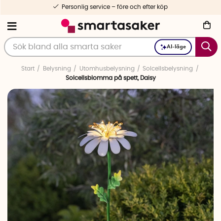
Personlig service – före och efter köp
AI-läge
Start
Belysning
Utomhusbelysning
Solcellsbelysning
Solcellsblomma på spett, Daisy