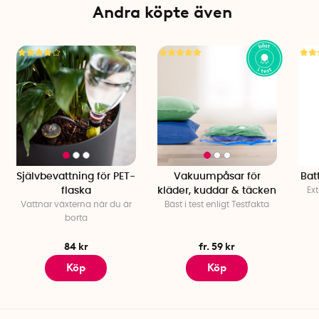
Andra köpte även
Självbevattning för PET-
Vakuumpåsar för
Bat
flaska
kläder, kuddar & täcken
Ext
Vattnar växterna när du är
Bäst i test enligt Testfakta
borta
84 kr
fr. 59 kr
Köp
Köp