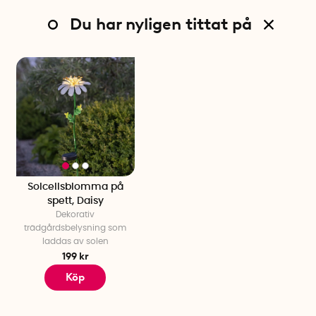
Du har nyligen tittat på
Solcellsblomma på
spett, Daisy
Dekorativ
trädgårdsbelysning som
laddas av solen
199 kr
Köp