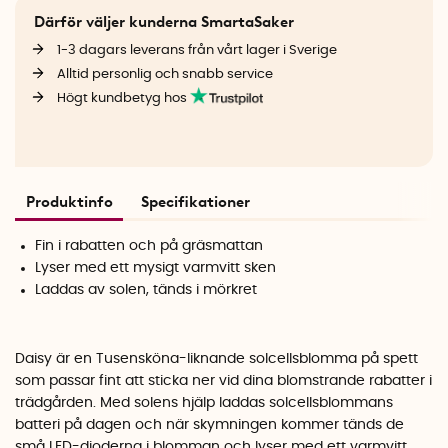
Därför väljer kunderna SmartaSaker
1-3 dagars leverans från vårt lager i Sverige
Alltid personlig och snabb service
Högt kundbetyg hos
Produktinfo
Specifikationer
Fin i rabatten och på gräsmattan
Lyser med ett mysigt varmvitt sken
Laddas av solen, tänds i mörkret
Daisy är en Tusensköna-liknande solcellsblomma på spett
som passar fint att sticka ner vid dina blomstrande rabatter i
trädgården. Med solens hjälp laddas solcellsblommans
batteri på dagen och när skymningen kommer tänds de
små LED-dioderna i blomman och lyser med ett varmvitt