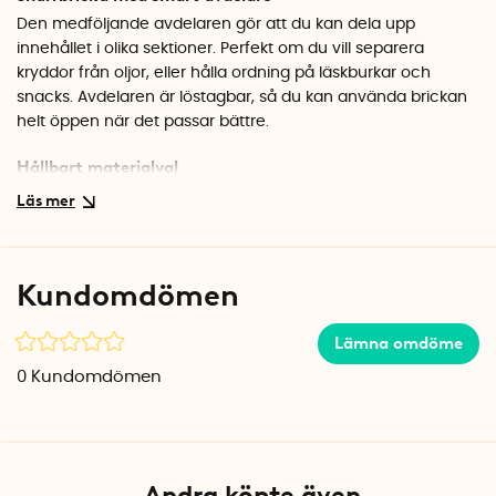
Den medföljande avdelaren gör att du kan dela upp
innehållet i olika sektioner. Perfekt om du vill separera
kryddor från oljor, eller hålla ordning på läskburkar och
snacks. Avdelaren är löstagbar, så du kan använda brickan
helt öppen när det passar bättre.
Hållbart materialval
Snurrbrickan ingår i Rosanna Pansino-serien och är
tillverkad i USA av BPA-fri återvunnen plast och bio-resin. Ett
bra val för dig som vill ha ordning hemma och samtidigt
göra ett medvetet miljöval. Den neutrala offwhite-färgen
Kundomdömen
passar in i de flesta kök och skåp.
Specifikationer
Lämna omdöme
Diameter: 25,4 cm
0
Kundomdömen
Höjd: 9,7 cm
Material: BPA-fri återvunnen plast och bio-resin
Färg: Offwhite
Tillverkad i USA
Andra köpte även