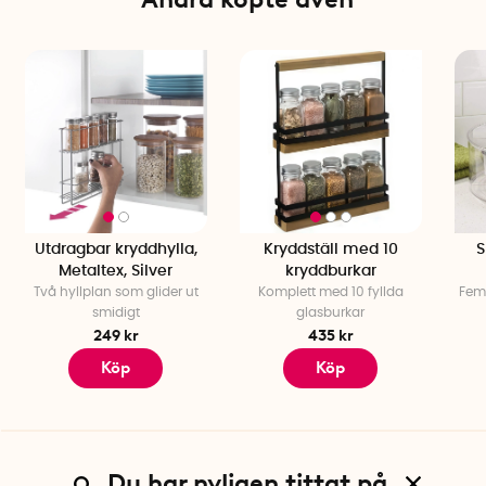
Utdragbar kryddhylla,
Kryddställ med 10
S
Metaltex, Silver
kryddburkar
Två hyllplan som glider ut
Komplett med 10 fyllda
Fem 
smidigt
glasburkar
249 kr
435 kr
Köp
Köp
Du har nyligen tittat på