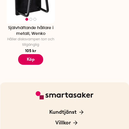
Självhäftande hållare i
metall, Wenko
Håller disksvampen torr och
tillgänglig
105 kr
Köp
Kundtjänst
Kontakta oss
Villkor