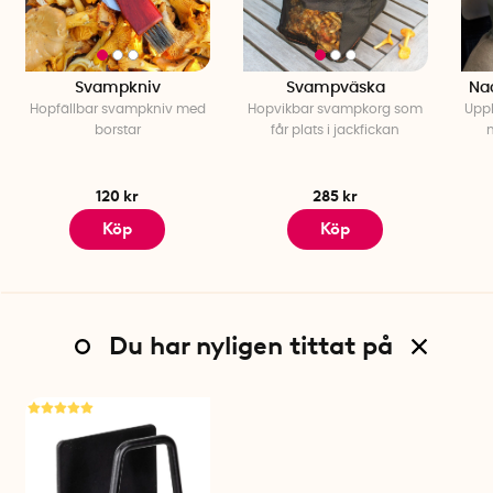
Svampkniv
Svampväska
Na
Hopfällbar svampkniv med
Hopvikbar svampkorg som
Upp
borstar
får plats i jackfickan
120 kr
285 kr
Köp
Köp
Du har nyligen tittat på