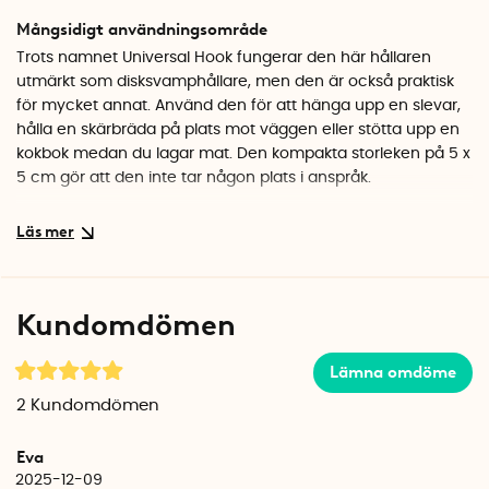
Mångsidigt användningsområde
Trots namnet Universal Hook fungerar den här hållaren
utmärkt som disksvamphållare, men den är också praktisk
för mycket annat. Använd den för att hänga upp en slevar,
hålla en skärbräda på plats mot väggen eller stötta upp en
kokbok medan du lagar mat. Den kompakta storleken på 5 x
5 cm gör att den inte tar någon plats i anspråk.
Enkel montering och hållbart material
Du drar bara av skyddsfilmen och trycker fast hållaren på
en ren, slät yta. Hållaren är tillverkad i rostfritt stål som tål
fukt och är lätt att torka av.
Kundomdömen
Specifikationer
Mått: 5 x 5 x 3,5 cm
Lämna omdöme
Material: Rostfritt stål
2
Kundomdömen
Färg: Svart
Montering: Självhäftande
Eva
2025-12-09