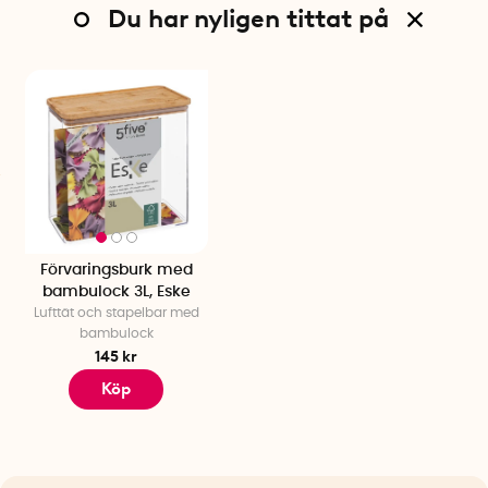
Du har nyligen tittat på
Förvaringsburk med
bambulock 3L, Eske
Lufttät och stapelbar med
bambulock
145 kr
Köp