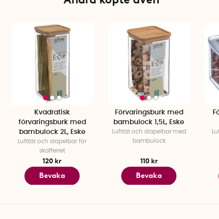
Material: BPA-fri plast, bambu (FSC-certifierad)
Färg: Transparent/Natur
Kvadratisk
Förvaringsburk med
F
förvaringsburk med
bambulock 1,5L, Eske
bambulock 2L, Eske
Lufttät och stapelbar med
Lu
bambulock
Lufttät och stapelbar för
skafferiet
120 kr
110 kr
Bevaka
Bevaka