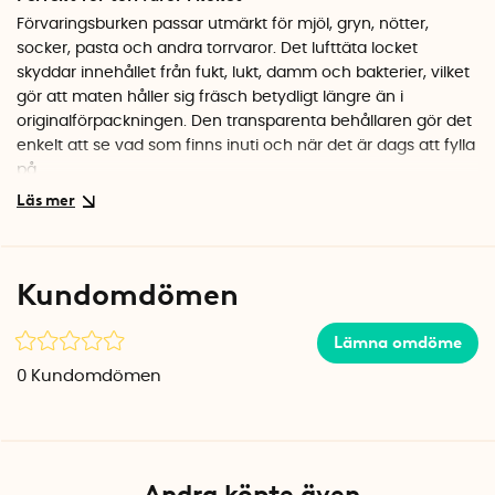
Förvaringsburken passar utmärkt för mjöl, gryn, nötter,
socker, pasta och andra torrvaror. Det lufttäta locket
skyddar innehållet från fukt, lukt, damm och bakterier, vilket
gör att maten håller sig fräsch betydligt längre än i
originalförpackningen. Den transparenta behållaren gör det
enkelt att se vad som finns inuti och när det är dags att fylla
på.
Genomtänkt design med naturliga material
Locket är tillverkat av FSC-certifierad bambu, vilket ger ett
varmt och naturligt intryck. Behållaren i sig är gjord av BPA-
Kundomdömen
fri plast som är både hållbar och lätt att rengöra. Burkarna
kan staplas på varandra, så du kan bygga ett snyggt och
Lämna omdöme
organiserat förvaringssystem i skafferiet eller på bänken.
Behållaren tål diskmaskin, men locket bör diskas för hand för
0
Kundomdömen
att bambun ska hålla längre.
Specifikationer
Mått: 20,4 x 10,4 x 20,5 cm
Volym: 3 liter
Andra köpte även