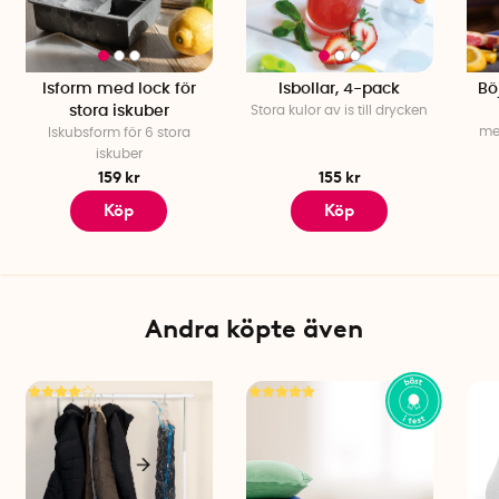
Diskmaskinssäker: Ja
Antal per förpackning: 2 st
Isform med lock för
Isbollar, 4-pack
Bö
stora iskuber
Stora kulor av is till drycken
me
Iskubsform för 6 stora
iskuber
159 kr
155 kr
Köp
Köp
Andra köpte även