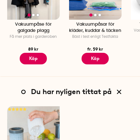
Vakuumpåse för
Vakuumpåsar för
galgade plagg
kläder, kuddar & täcken
Vad
Få mer plats i garderoben
Bäst i test enligt Testfakta
89 kr
fr. 59 kr
Köp
Köp
Du har nyligen tittat på