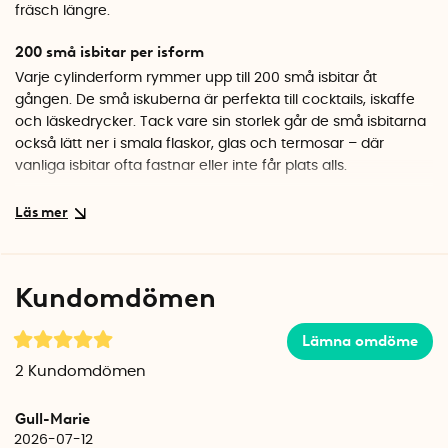
fräsch längre.
200 små isbitar per isform
Varje cylinderform rymmer upp till 200 små isbitar åt
gången. De små iskuberna är perfekta till cocktails, iskaffe
och läskedrycker. Tack vare sin storlek går de små isbitarna
också lätt ner i smala flaskor, glas och termosar – där
vanliga isbitar ofta fastnar eller inte får plats alls.
Isform för snabb infrysning
Små isbitar fryser snabbt och är lätta att ha redo till fest eller
myskväll.
Små iskuber fördelas också jämnare i glaset, vilket
ger en mer effektiv kylning av din dryck.
Kundomdömen
Tätslutande lock
Lämna omdöme
Den runda isformen har en tät konstruktion som gör att den
inte läcker, även när den förvaras liggande. Det skyddande
2
Kundomdömen
locket hindrar dessutom att lukt från andra varor i frysen
tränger in och påverkar smaken på isen.
Gull-Marie
2026-07-12