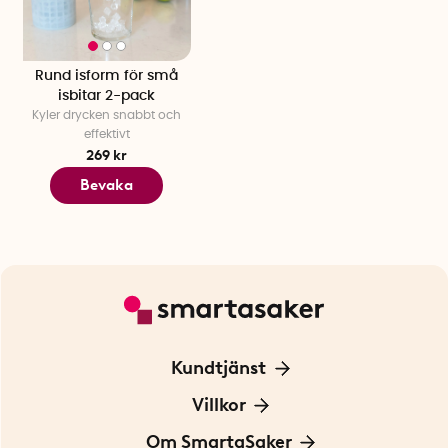
Rund isform för små
isbitar 2-pack
Kyler drycken snabbt och
effektivt
269 kr
Bevaka
Kundtjänst
Kontakta oss
Villkor
För Företag
Frakt och leverans
Om SmartaSaker