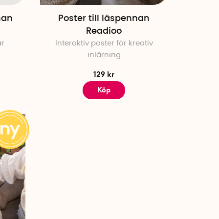
nan
Poster till läspennan
Readioo
ar
Interaktiv poster för kreativ
inlärning
129 kr
Köp