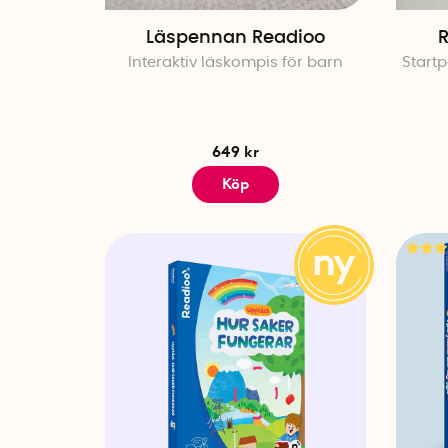
Läspennan Readioo
R
Interaktiv läskompis för barn
Start
649 kr
Köp