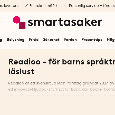
rs leverans
Fri frakt fr. 499 kr
Personlig service – före o
ng
Belysning
Fritid
Säkerhet
Fordon
Presenttips
Högt
Readioo - för barns språkt
läslust
Readioo är ett svenskt EdTech-företag grundat 2024 av I
ett innovativt ljudboksformat för barn, där böcker komb
att skapa en mer levande och engagerande läsupplevelse
läsförmåga och språkutveckling genom en metod som fö
med modern teknik.