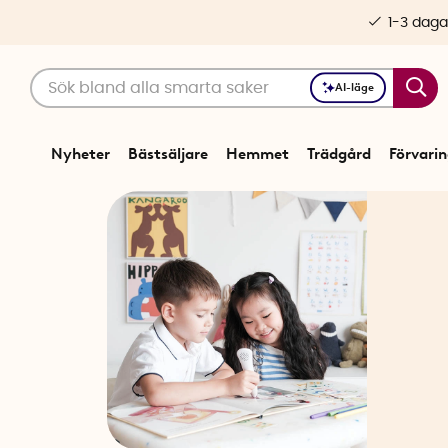
1-3 daga
AI-läge
Nyheter
Bästsäljare
Hemmet
Trädgård
Förvari