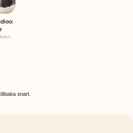
dioo:
r
 barn
illbaka snart.