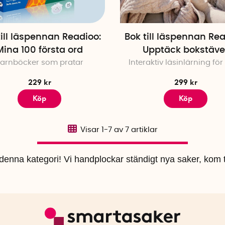
till läspennan Readioo:
Bok till läspennan Rea
Mina 100 första ord
Upptäck bokstäve
arnböcker som pratar
Interaktiv läsinlärning för
229 kr
299 kr
Köp
Köp
Visar
1-7
av
7
artiklar
i denna kategori! Vi handplockar ständigt nya saker, kom t