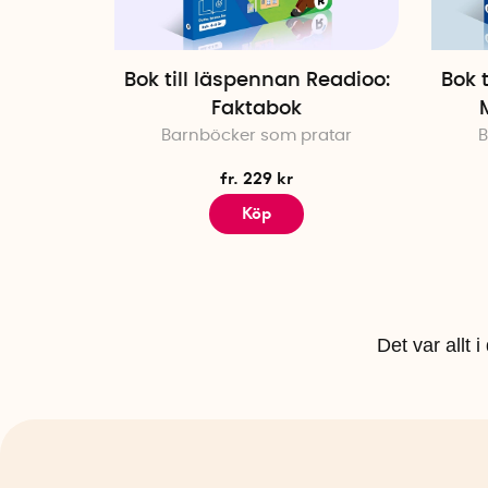
Bok till läspennan Readioo:
Bok 
Faktabok
Barnböcker som pratar
B
fr. 229 kr
Köp
Det var allt 