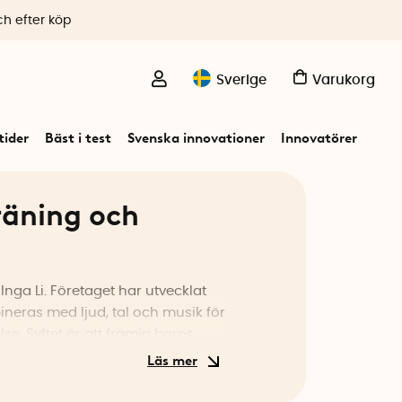
ch efter köp
Sverige
Varukorg
ider
Bäst i test
Svenska innovationer
Innovatörer
räning och
nga Li. Företaget har utvecklat
ineras med ljud, tal och musik för
. Syftet är att främja barns
renar traditionell bokläsning