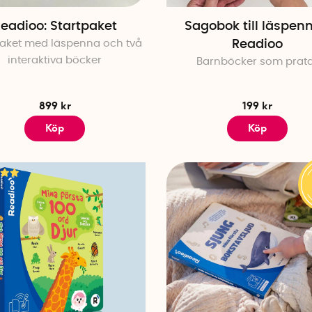
eadioo: Startpaket
Sagobok till läspen
paket med läspenna och två
Readioo
interaktiva böcker
Barnböcker som prat
899 kr
199 kr
Köp
Köp