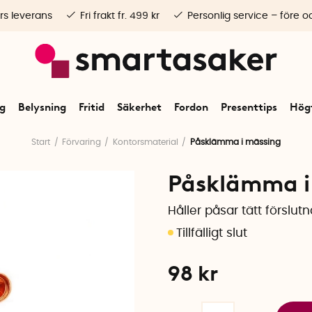
rs leverans
Fri frakt fr. 499 kr
Personlig service – före o
ng
Belysning
Fritid
Säkerhet
Fordon
Presenttips
Högt
Start
Förvaring
Kontorsmaterial
Påsklämma i mässing
Påsklämma i
Håller påsar tätt förslutn
98
kr