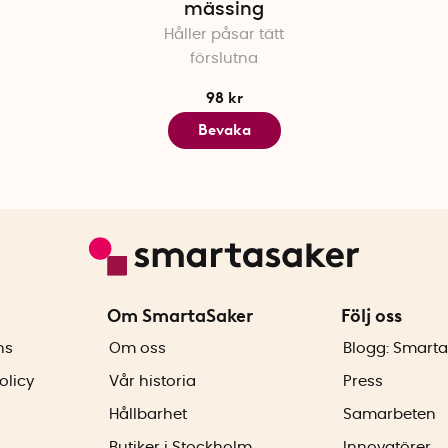
mässing
Håller påsar tätt
förslutna
98 kr
Bevaka
Om SmartaSaker
Följ oss
ns
Om oss
Blogg: Smarta
olicy
Vår historia
Press
Hållbarhet
Samarbeten
Butiker i Stockholm
Innovatörer