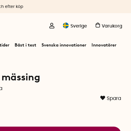
ch efter köp
Sverige
Varukorg
ider
Bäst i test
Svenska innovationer
Innovatörer
 mässing
a
Spara