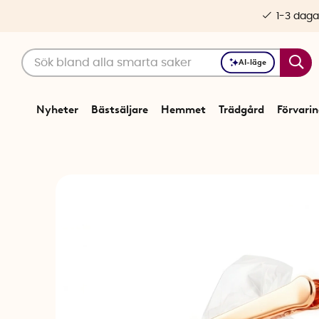
1-3 daga
AI-läge
Nyheter
Bästsäljare
Hemmet
Trädgård
Förvari