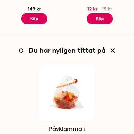
149 kr
12 kr
15 kr
Köp
Köp
Du har nyligen tittat på
Påsklämma i