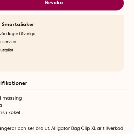
Bevaka
a SmartaSaker
årt lager i Sverige
b service
ifikationer
 i mässing
a
s i köket
rar och ser bra ut. Alligator Bag Clip XL är tillverkad i