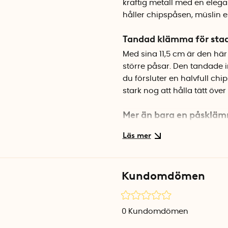
kraftig metall med en elega
håller chipspåsen, müslin ell
Tandad klämma för stad
Med sina 11,5 cm är den här
större påsar. Den tandade i
du försluter en halvfull ch
stark nog att hålla tätt över 
Mer än bara en påsklä
Förutom att hålla ordning 
papper, brev eller kvitton. 
framme på köksbänken eller
Kundomdömen
Specifikationer
Längd: 11,5 cm
Material: Metall med mässi
0
Kundomdömen
Färg: Guld