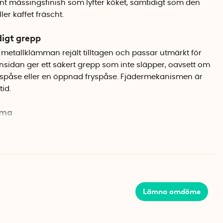
nt mässingsfinish som lyfter köket, samtidigt som den
er kaffet fräscht.
igt grepp
 metallklämman rejält tilltagen och passar utmärkt för
nsidan ger ett säkert grepp som inte släpper, oavsett om
ipspåse eller en öppnad fryspåse. Fjädermekanismen är
tid.
mma
på matvaror fungerar klämman lika bra för att samla ihop
Den snygga guldfinishen gör att den gärna får ligga
 skrivbordet.
Lämna omdöme
ngsfinish