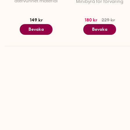
återvunnet material
Minibyrå för förvaring
/ Splash Guld
149 kr
180 kr
229 kr
Bevaka
Bevaka