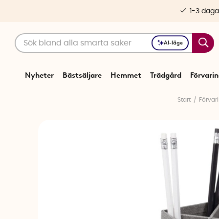
1-3 daga
AI-läge
Nyheter
Bästsäljare
Hemmet
Trädgård
Förvari
Start
Förvar