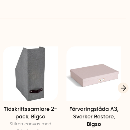
 papper
hög skål, låg skål
Tidskriftssamlare 2-
Förvaringslåda A3,
pack, Bigso
Sverker Restore,
Stilren canvas med
Bigso