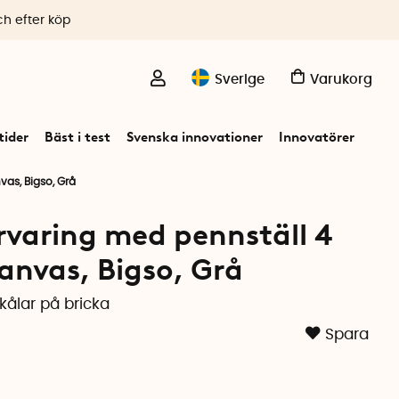
ch efter köp
Sverige
Varukorg
ider
Bäst i test
Svenska innovationer
Innovatörer
vas, Bigso, Grå
rvaring med pennställ 4
canvas, Bigso, Grå
kålar på bricka
Spara