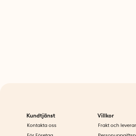
Kundtjänst
Villkor
Kontakta oss
Frakt och levera
För Företag
Personuppgiftsp