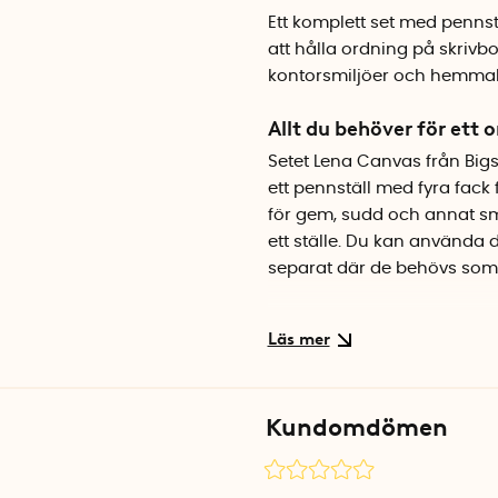
Ett komplett set med pennstä
att hålla ordning på skrivb
kontorsmiljöer och hemmak
Allt du behöver för ett 
Setet Lena Canvas från Bigs
ett pennställ med fyra fack 
för gem, sudd och annat små
ett ställe. Du kan använda 
separat där de behövs som 
Genomtänkt kvalitet fr
Förvaringsdelarna är tillve
som ger en textil känsla samt
passar fint tillsammans me
Kundomdömen
Håkan.
Specifikationer