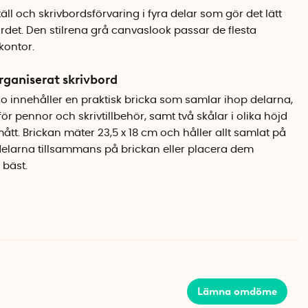
ll och skrivbordsförvaring i fyra delar som gör det lätt
ordet. Den stilrena grå canvaslook passar de flesta
ontor.
organiserat skrivbord
o innehåller en praktisk bricka som samlar ihop delarna,
för pennor och skrivtillbehör, samt två skålar i olika höjd
tt. Brickan mäter 23,5 x 18 cm och håller allt samlat på
delarna tillsammans på brickan eller placera dem
bäst.
ån Bigso
rkade i Litauen av canvaslaminerat papper, ett material
idigt som det är slitstarkt och lätt att hålla rent. Setet
d andra produkter i Bigso-serien, exempelvis brevkorgen
Lämna omdöme