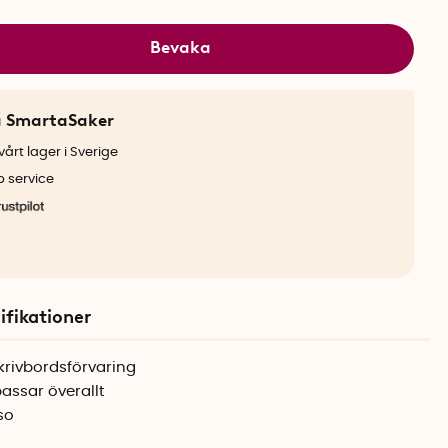
Bevaka
a SmartaSaker
årt lager i Sverige
b service
ifikationer
skrivbordsförvaring
ssar överallt
gso