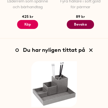
Läderrem som spänne
Fyra hållare i soft gold
och bärhandtag
för pärmar
425 kr
89 kr
Köp
Bevaka
Du har nyligen tittat på