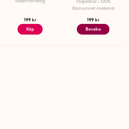
läderhandtag
Stapelbar i 100%
återvunnet material
199 kr
199 kr
Köp
Bevaka