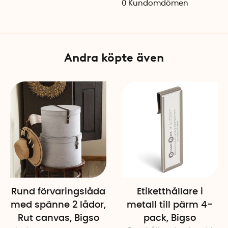
0
Kundomdömen
Mått bricka: 23,5 x 18 x 11 cm
Material: Canvaslaminerat
Färg: Grå
Tillverkningsland: Litauen
Andra köpte även
Innehåll: Bricka, pennställ, 
Rund förvaringslåda
Etiketthållare i
med spänne 2 lådor,
metall till pärm 4-
Rut canvas, Bigso
pack, Bigso