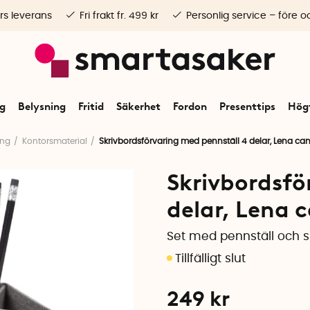
rs leverans
Fri frakt fr. 499 kr
Personlig service – före o
ng
Belysning
Fritid
Säkerhet
Fordon
Presenttips
Högt
ing
Kontorsmaterial
Skrivbordsförvaring med pennställ 4 delar, Lena can
Skrivbordsfö
delar, Lena 
Set med pennställ och s
249
kr