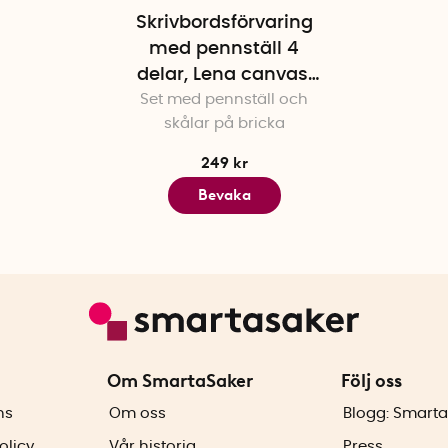
Skrivbordsförvaring
med pennställ 4
delar, Lena canvas,
Set med pennställ och
Bigso, Grå
skålar på bricka
249 kr
Bevaka
Om SmartaSaker
Följ oss
ns
Om oss
Blogg: Smarta
olicy
Vår historia
Press