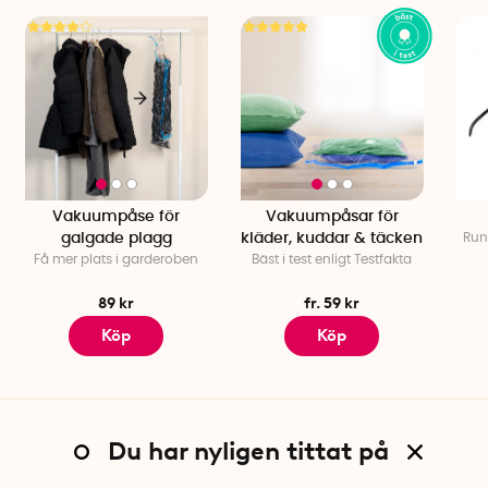
Vakuumpåse för
Vakuumpåsar för
galgade plagg
kläder, kuddar & täcken
Run
Få mer plats i garderoben
Bäst i test enligt Testfakta
89 kr
fr. 59 kr
Köp
Köp
Du har nyligen tittat på