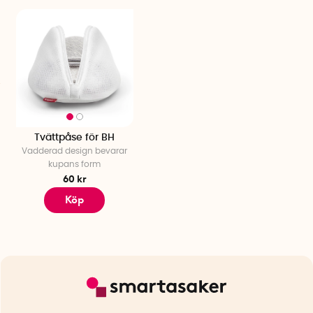
Tvättpåse för BH
Vadderad design bevarar
kupans form
60 kr
Köp