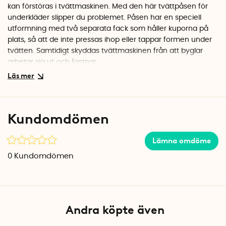
kan förstöras i tvättmaskinen. Med den här tvättpåsen för
underkläder slipper du problemet. Påsen har en speciell
utformning med två separata fack som håller kuporna på
plats, så att de inte pressas ihop eller tappar formen under
tvätten. Samtidigt skyddas tvättmaskinen från att byglar
arbetar sig ut och fastnar.
Enkel att använda
Lägg BH:n i påsen, stäng dragkedjan och kör
tvättprogrammet som vanligt. Tvättnätet i mesh släpper
Kundomdömen
igenom vatten och tvättmedel så att plagget blir ordentligt
rent. Efter tvätt tar du bara ut BH:n och låter den torka. En
Lämna omdöme
liten investering som förlänger livslängden på dina finare
underkläder betydligt.
0
Kundomdömen
Specifikationer
Material: Polyester mesh
Färg: Vit
Stängning: Dragkedja
Andra köpte även