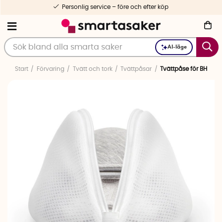
Personlig service – före och efter köp
AI-läge
Start
Förvaring
Tvätt och tork
Tvättpåsar
Tvättpåse för BH