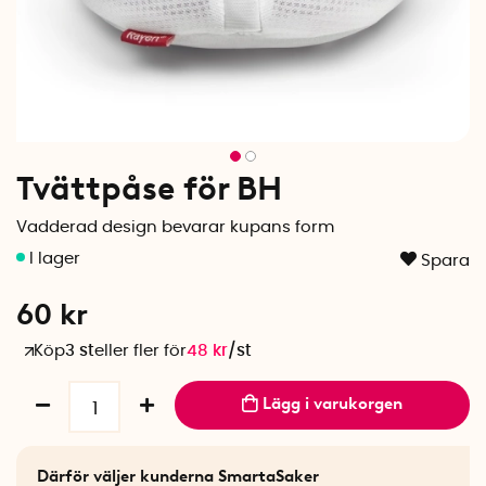
Tvättpåse för BH
Vadderad design bevarar kupans form
Spara
60
kr
Köp
3 st
eller fler för
48
kr
/
st
Lägg i varukorgen
Därför väljer kunderna SmartaSaker