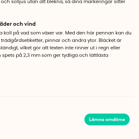
 och solljus utan att blekna, så dina markeringar sitter
äder och vind
la koll på vad som växer var. Med den här pennan kan du
, trädgårdsetiketter, pinnar och andra ytor. Bläcket är
digt, vilket gör att texten inte rinner ut i regn eller
n spets på 2,3 mm som ger tydliga och lättlästa
igt arbete
ick, så du slipper oroa dig för kladd eller utsmetning.
p flera krukor eller etiketter i rad. Fungerar lika bra på
Lämna omdöme
-beständig, snabbtorkande