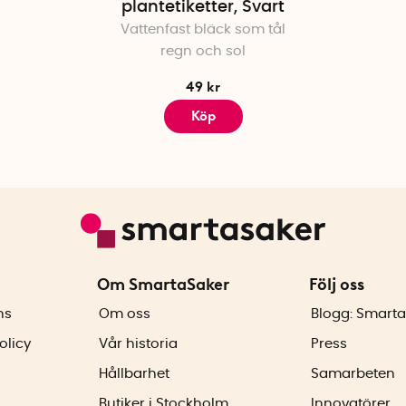
plantetiketter, Svart
Vattenfast bläck som tål
regn och sol
49 kr
Köp
Om SmartaSaker
Följ oss
ns
Om oss
Blogg: Smarta
olicy
Vår historia
Press
Hållbarhet
Samarbeten
Butiker i Stockholm
Innovatörer