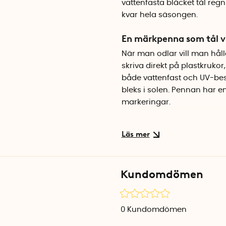
vattenfasta bläcket tål regn
kvar hela säsongen.
En märkpenna som tål v
När man odlar vill man hål
skriva direkt på plastkrukor
både vattenfast och UV-bestän
bleks i solen. Pennan har e
markeringar.
Snabbtorkande för smid
Bläcket torkar på ett ögonbl
Perfekt när man ska märka up
plast, trä och papper.
Kundomdömen
Specifikationer
Spetsbredd: 2,3 mm
0
Kundomdömen
Färg: Svart bläck
Egenskaper: Vattenfast, UV