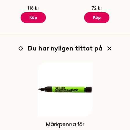
118 kr
72 kr
Köp
Köp
Du har nyligen tittat på
Märkpenna för