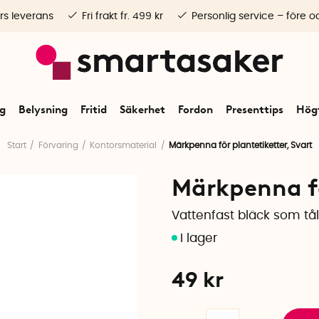
rs leverans
Fri frakt fr. 499 kr
Personlig service – före o
ng
Belysning
Fritid
Säkerhet
Fordon
Presenttips
Högt
Start
Förvaring
Kontorsmaterial
Märkpenna för plantetiketter, Svart
Märkpenna fö
Vattenfast bläck som tål
49
kr