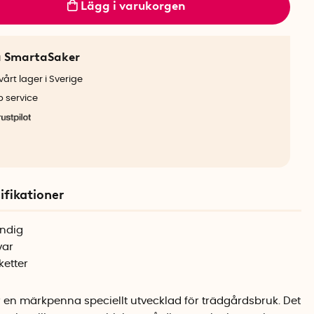
Lägg i varukorgen
a SmartaSaker
årt lager i Sverige
b service
ifikationer
ändig
var
ketter
 en märkpenna speciellt utvecklad för trädgårdsbruk. Det