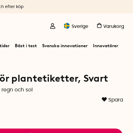
ch efter köp
Sverige
Varukorg
ider
Bäst i test
Svenska innovationer
Innovatörer
r plantetiketter, Svart
 regn och sol
Spara