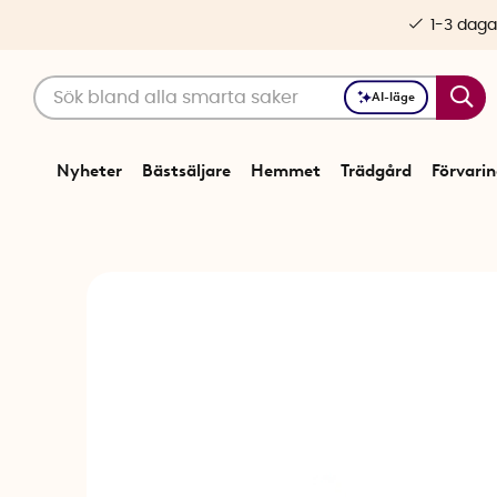
1-3 daga
AI-läge
Nyheter
Bästsäljare
Hemmet
Trädgård
Förvari