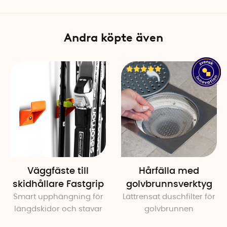
Andra köpte även
Väggfäste till
Hårfälla med
skidhållare Fastgrip
golvbrunnsverktyg
Smart upphängning för
Lättrensat duschfilter för
längdskidor och stavar
golvbrunnen