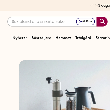
1-3 daga
AI-läge
Nyheter
Bästsäljare
Hemmet
Trädgård
Förvari