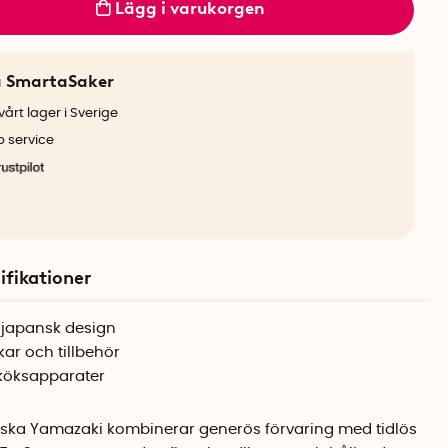
Lägg i varukorgen
a SmartaSaker
årt lager i Sverige
b service
ifikationer
n japansk design
kar och tillbehör
 köksapparater
ska Yamazaki kombinerar generös förvaring med tidlös