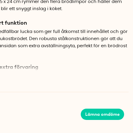
,5 x 24 cm rymmer den flera brödlimpor och håller dem
lir ett snyggt inslag i köket.
t funktion
fällbar lucka som ger full åtkomst till innehållet och gör
frukostbrödet. Den robusta stålkonstruktionen gör att du
idan som extra avställningsyta, perfekt för en brödrost
extra förvaring
rkad i pulverlackerat stål är sidorna magnetiska. Det
gnetiska krokar för köksredskap, mättkoppar eller
lj som gör att du utnyttjar ytan maximalt.
sar moderna kök
ger brödlådan ett elegant uttryck som passar i både
Lämna omdöme
 kök. Yamazaki är kända för sin genomtänkta japanska
h estetik går hand i hand.