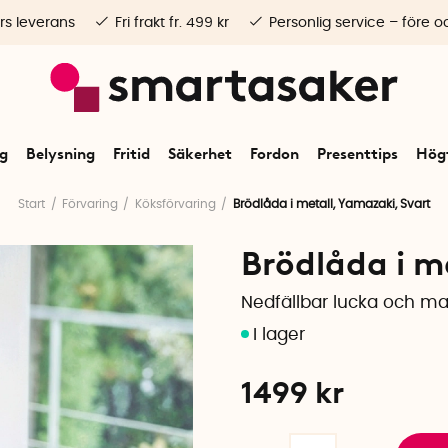
rs leverans
Fri frakt fr. 499 kr
Personlig service – före o
ng
Belysning
Fritid
Säkerhet
Fordon
Presenttips
Högt
Start
Förvaring
Köksförvaring
Brödlåda i metall, Yamazaki, Svart
Brödlåda i m
Nedfällbar lucka och ma
1499
kr