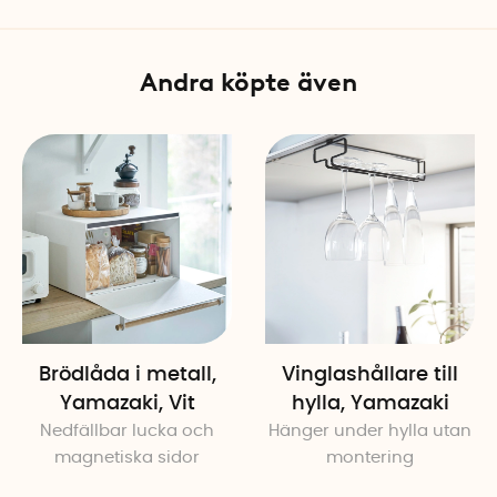
Specifikationer
Mått: 40 x 34,5 x 24 cm
Andra köpte även
Material: Pulverlackerat stål
Färg: Svart
Varumärke: Yamazaki
Brödlåda i metall,
Vinglashållare till
Yamazaki, Vit
hylla, Yamazaki
Nedfällbar lucka och
Hänger under hylla utan
magnetiska sidor
montering