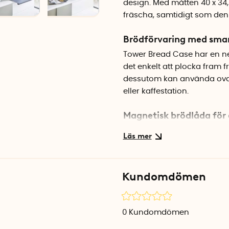
design. Med måtten 40 x 34
fräscha, samtidigt som den b
Brödförvaring med smar
Tower Bread Case har en ned
det enkelt att plocka fram 
dessutom kan använda ovans
eller kaffestation.
Magnetisk brödlåda för 
Eftersom brödlådan är tillve
innebär att du kan fästa ma
anteckningar. En smart deta
Kundomdömen
Elegant design som pas
Den svarta, matta finishen 
minimalistiska och rustika
0
Kundomdömen
formgivning där funktion oc