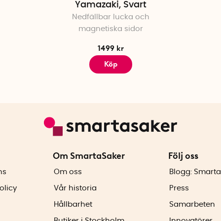
Yamazaki, Svart
Nedfällbar lucka och
magnetiska sidor
1499 kr
Köp
Om SmartaSaker
Följ oss
ns
Om oss
Blogg: Smarta
olicy
Vår historia
Press
Hållbarhet
Samarbeten
Butiker i Stockholm
Innovatörer