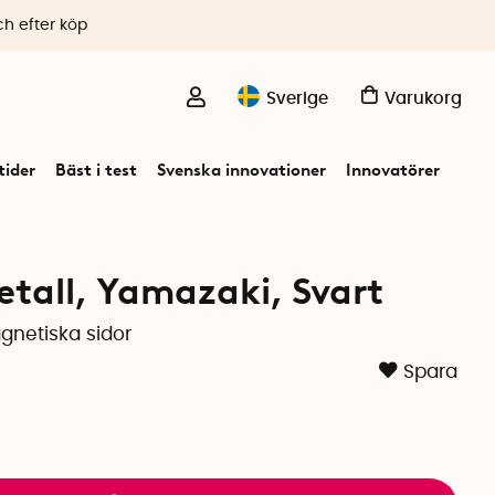
ch efter köp
Sverige
Varukorg
ider
Bäst i test
Svenska innovationer
Innovatörer
etall, Yamazaki, Svart
gnetiska sidor
Spara