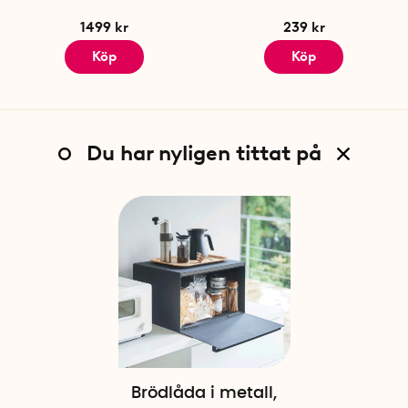
1499 kr
239 kr
Köp
Köp
Du har nyligen tittat på
Brödlåda i metall,