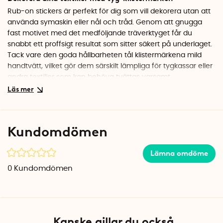
Rub-on stickers är perfekt för dig som vill dekorera utan att
använda symaskin eller nål och tråd. Genom att gnugga
fast motivet med det medföljande träverktyget får du
snabbt ett proffsigt resultat som sitter säkert på underlaget.
Tack vare den goda hållbarheten tål klistermärkena mild
handtvätt, vilket gör dem särskilt lämpliga för tygkassar eller
andra textilier som kan behöva tvättas varsamt.
Innehåll Bokstäver & siffror
Förpackningen inkluderar hela det engelska alfabetet med
fyra stickers för varje bokstav, vilket ger gott om möjligheter
Kundomdömen
att skapa namn, ord och meddelanden. Dessutom finns två
stickers av varje siffra från 0 till 9, perfekt för att lägga till
Lämna omdöme
årtal, datum eller nummer på dina pysselprojekt.
Förpackningen innehåller totalt två ark med klistermärken i
0
Kundomdömen
röd färg.
Innehåll Kalendersiffror
Förpackningen innehåller kalendersiffrorna 1–24, där varje
Kanske gillar du också
siffra är formad som ett hjärta – perfekt för att skapa en