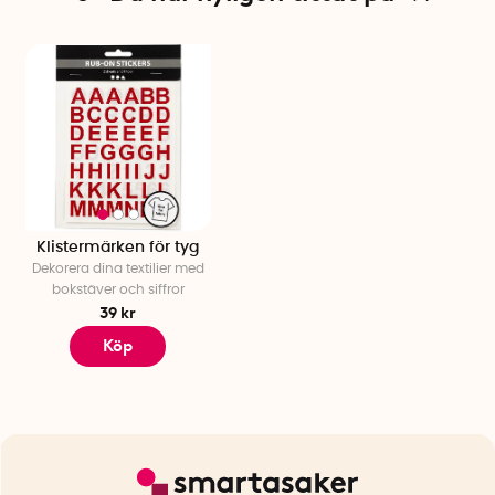
Klistermärken för tyg
Dekorera dina textilier med
bokstäver och siffror
39 kr
Köp