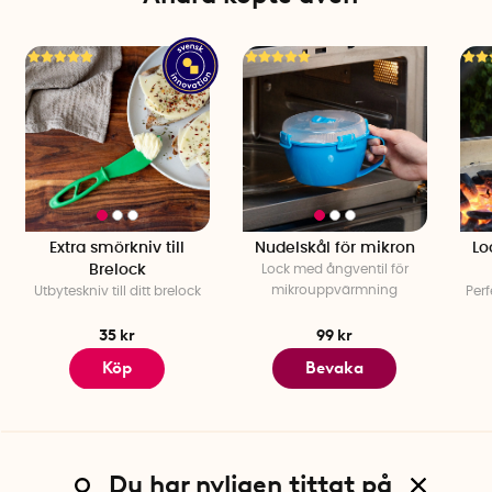
Extra smörkniv till
Nudelskål för mikron
Lo
Brelock
Lock med ångventil för
mikrouppvärmning
Utbyteskniv till ditt brelock
Perf
35 kr
99 kr
Köp
Bevaka
Du har nyligen tittat på