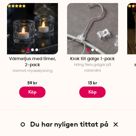
Värmeljus med timer,
Krok till galge 1-pack
2-pack
Häng flera galgar på
varandra
Varmvit mysbelysning
59 kr
13 kr
Köp
Köp
Du har nyligen tittat på