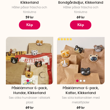
Kikkerland
Bondgårdsdjur, Kikkerland
Håller påsar fräscha och
Håller påsar fräscha och
förslutna
förslutna
59 kr
69 kr
Köp
Köp
Påsklämmor 6-pack,
Påsklämmor 6-pack,
Hundar, Kikkerland
Katter, Kikkerland
Sex olika hundraser i slitstark
Sex söta kattansikten med
plast
metallfjäder
69 kr
69 kr