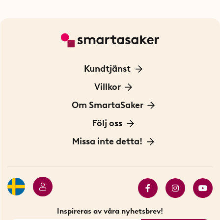
Kundtjänst
Kontakta oss
Villkor
För Företag
Frakt och leverans
Om SmartaSaker
Personuppgiftspolicy
Om oss
Följ oss
Köpvillkor
Vår historia
Blogg: Smarta tips
Missa inte detta!
Betalning
Hållbarhet
Press
Presentkort
Butiker i Stockholm
Samarbeten
Bäst i test
Innovatörer
Bästsäljare
Fyndhörnan
Inspireras av våra nyhetsbrev!