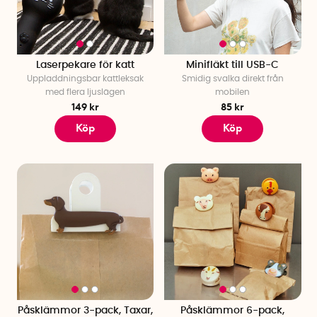
Laserpekare för katt
Minifläkt till USB-C
Uppladdningsbar kattleksak
Smidig svalka direkt från
med flera ljuslägen
mobilen
149 kr
85 kr
Köp
Köp
Påsklämmor 3-pack, Taxar,
Påsklämmor 6-pack,