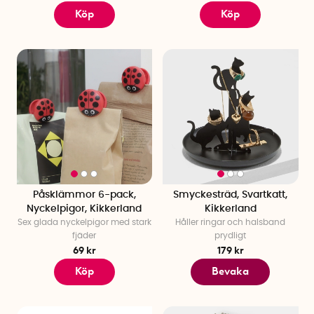
Köp
Köp
Påsklämmor 6-pack,
Smyckesträd, Svartkatt,
Nyckelpigor, Kikkerland
Kikkerland
Sex glada nyckelpigor med stark
Håller ringar och halsband
fjäder
prydligt
69 kr
179 kr
Köp
Bevaka