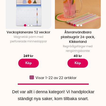
Veckoplanerare 52 veckor
Återanvändbara
Magnetisk pärm med
plastsugrör 24-pack,
perforerade minneslappar
Kikkerland
Regnbågsfärger med
rengöringsborste
249 kr
40 kr
Köp
Köp
Visar
1-22
av
22
artiklar
Det var allt i denna kategori! Vi handplockar
ständigt nya saker, kom tillbaka snart.