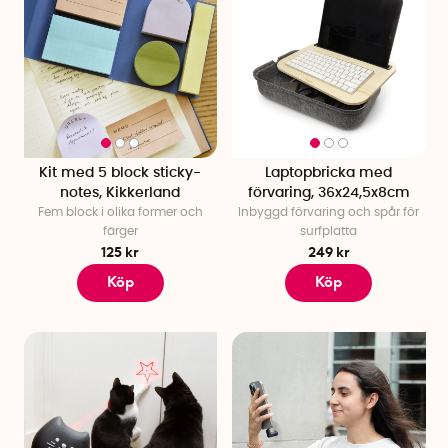
Kit med 5 block sticky-
Laptopbricka med
notes, Kikkerland
förvaring, 36x24,5x8cm
Fem block i olika former och
Inbyggd förvaring och spår för
färger
surfplatta
125 kr
249 kr
Köp
Köp