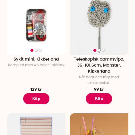
Sykit mini, Kikkerland
Teleskopisk dammvipa,
Komplett med 46 delar i plåtask
36-101,6cm, Monster,
Kikkerland
Når högt och lågt med
teleskopskaft
129 kr
99 kr
Köp
Köp