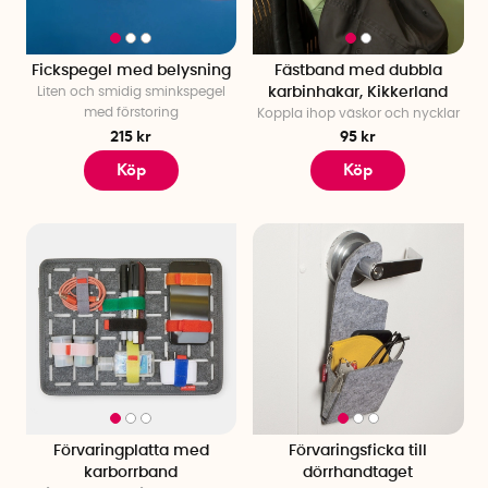
Fickspegel med belysning
Fästband med dubbla
Liten och smidig sminkspegel
karbinhakar, Kikkerland
med förstoring
Koppla ihop väskor och nycklar
215 kr
95 kr
Köp
Köp
Förvaringplatta med
Förvaringsficka till
karborrband
dörrhandtaget