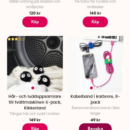
Håller ordning på sladdar och
Tre fickor för nycklar och
småprylar
småsaker
120 kr
140 kr
Köp
Köp
Hår- och ludduppsamlare
Kabelband i karborre, 8-
till tvättmaskinen 6-pack,
pack
Kikkerland
Återanvändbara band i åtta
färger
Fångar hår och ludd i tvätten
149 kr
49 kr
Köp
Bevaka