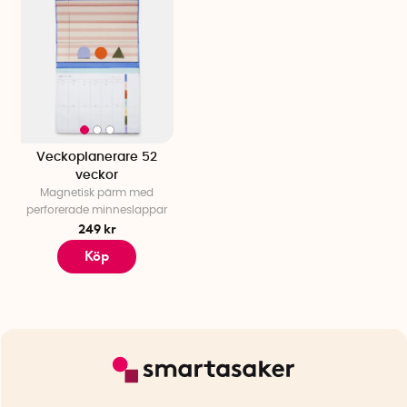
Veckoplanerare 52
veckor
Magnetisk pärm med
perforerade minneslappar
249 kr
Köp