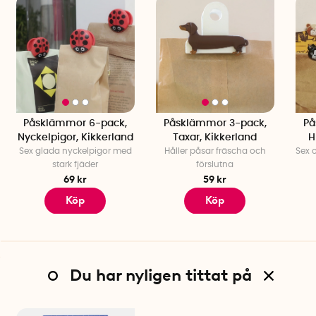
Påsklämmor 6-pack,
Påsklämmor 3-pack,
På
Nyckelpigor, Kikkerland
Taxar, Kikkerland
H
Sex glada nyckelpigor med
Håller påsar fräscha och
Sex o
stark fjäder
förslutna
69 kr
59 kr
Köp
Köp
Du har nyligen tittat på