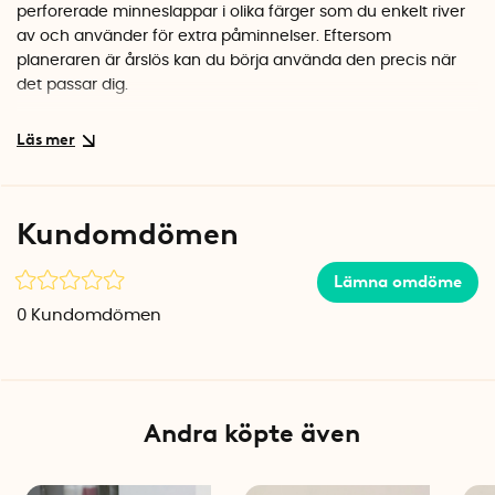
perforerade minneslappar i olika färger som du enkelt river
av och använder för extra påminnelser. Eftersom
planeraren är årslös kan du börja använda den precis när
det passar dig.
Snyggt tillbehör på skrivbordet
Med sina hårda pärmar i blått rutmönster ser planeraren lika
fin ut stängd som öppen. Ställ den i bokhyllan eller låt den
ligga framme på skrivbordet. Den randiga insidan och de
Kundomdömen
geometriska magneterna i lila, orange och grönt ger ett
lekfullt intryck som piggar upp arbetsplatsen.
Lämna omdöme
Specifikationer
0
Kundomdömen
Mått: 22 x 1,6 x 28 cm
Antal ark: 52 st (12 månader)
Material: FSC-certifierat papper
Färg: Blå/vit
Inkluderar: 3 magneter och perforerade minneslappar
Andra köpte även