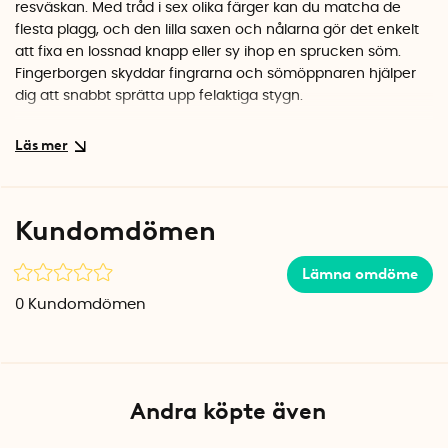
resväskan. Med tråd i sex olika färger kan du matcha de
flesta plagg, och den lilla saxen och nålarna gör det enkelt
att fixa en lossnad knapp eller sy ihop en sprucken söm.
Fingerborgen skyddar fingrarna och sömöppnaren hjälper
dig att snabbt sprätta upp felaktiga stygn.
Komplett innehåll
Kitet innehåller hela 46 delar: tråd i sex färger, sax,
sömöppnare, fyra nålar, fingerborg, elva knappar, fem par
hakar, fem metallknappar, två nåltädare samt
Kundomdömen
säkerhetsnålar i tre storlekar. Allt ryms i en snygg plåtask
med gångjärnslock som håller ordning på delarna och
Lämna omdöme
skyddar dem på resan.
0
Kundomdömen
Specifikationer
Antal delar: 46 st
Material ask: Plåt
Varumärke: Kikkerland
Andra köpte även