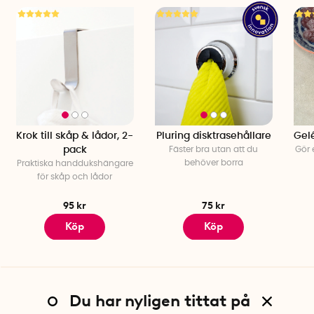
Krok till skåp & lådor, 2-
Pluring disktrasehållare
Gelé
pack
Fäster bra utan att du
Gör 
behöver borra
Praktiska handdukshängare
för skåp och lådor
95 kr
75 kr
Köp
Köp
Du har nyligen tittat på