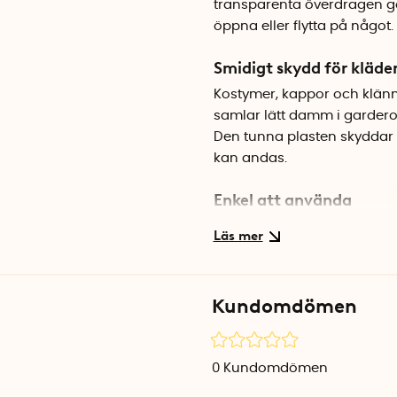
transparenta överdragen gör
öppna eller flytta på något.
Smidigt skydd för kläde
Kostymer, kappor och klänni
samlar lätt damm i gardero
Den tunna plasten skyddar 
kan andas.
Enkel att använda
Klädpåsarna saknar dragkedj
snabbt och smidigt att häng
hålet i toppen så att påsen s
Kundomdömen
Specifikationer
Mått: 65 x 125 cm
Antal: 3 st
0
Kundomdömen
Material: Plast
Färg: Transparent