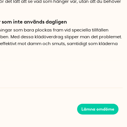
 det lätt att se vad som hänger var, utan att du behöver
r som inte används dagligen
ngar som bara plockas fram vid speciella tillfällen
ben. Med dessa klädöverdrag slipper man det problemet.
effektivt mot damm och smuts, samtidigt som kläderna
a och dras istället över galgen uppifrån. Det gör det
a in eller ta ut plagg. Galgkroken sticker upp genom
itter på plats.
Lämna omdöme