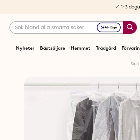
1-3 daga
AI-läge
Nyheter
Bästsäljare
Hemmet
Trädgård
Förvari
Start