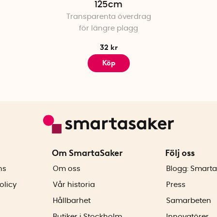
125cm
Transparenta överdrag
för längre plagg
32 kr
Köp
Om SmartaSaker
Följ oss
ns
Om oss
Blogg: Smarta
olicy
Vår historia
Press
Hållbarhet
Samarbeten
Butiker i Stockholm
Innovatörer