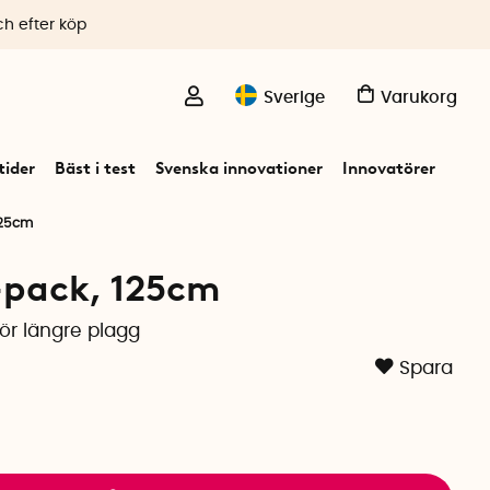
ch efter köp
Sverige
Varukorg
ider
Bäst i test
Svenska innovationer
Innovatörer
125cm
-pack, 125cm
ör längre plagg
Spara