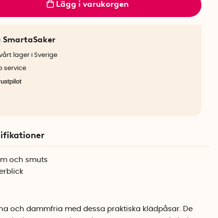
Lägg i varukorgen
a SmartaSaker
årt lager i Sverige
b service
ifikationer
mm och smuts
erblick
scha och dammfria med dessa praktiska klädpåsar. De