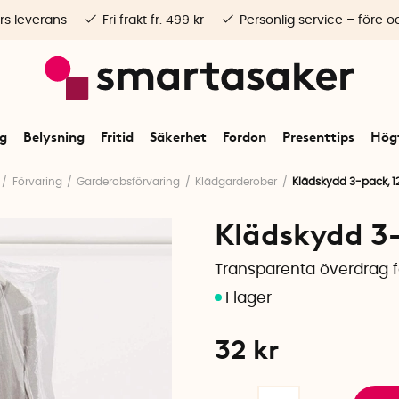
rs leverans
Fri frakt fr. 499 kr
Personlig service – före o
ng
Belysning
Fritid
Säkerhet
Fordon
Presenttips
Högt
Förvaring
Garderobsförvaring
Klädgarderober
Klädskydd 3-pack, 
Klädskydd 3
Transparenta överdrag f
32
kr