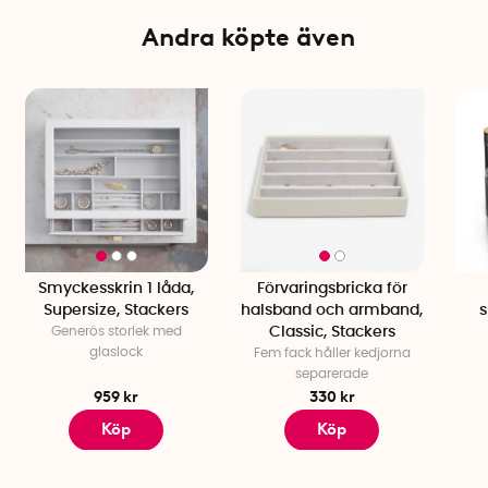
Andra köpte även
Smyckesskrin 1 låda,
Förvaringsbricka för
Supersize, Stackers
halsband och armband,
s
Generös storlek med
Classic, Stackers
glaslock
Fem fack håller kedjorna
separerade
959 kr
330 kr
Köp
Köp