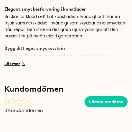
Elegant smyckesförvaring i konstläder
Brickan är klädd i ett fint konstläder utvändigt och har en
mjuk sammetsklädsel invändigt som skyddar dina smycken
från repor. Den stilrena designen i ljus nyans gör att den
passar fint på byrån eller i garderoben.
Bygg ditt eget smyckesskrin
Supersize Stackers är ett modulärt system där du kan
kombinera flera brickor för att skapa din egen
smyckesförvaring. Brickorna staplas stabilt på varandra, så
du kan enkelt bygga ut när samlingen växer. Välj mellan
olika fackindelningar beroende på vad du vill förvara.
Kundomdömen
Specifikationer
Mått: 36 x 25 x 7 cm
Lämna omdöme
Antal fack: 11
0
Kundomdömen
Material utvändigt: Konstläder
Material invändigt: Sammetstyg
Färg: Ljusbeige/grå