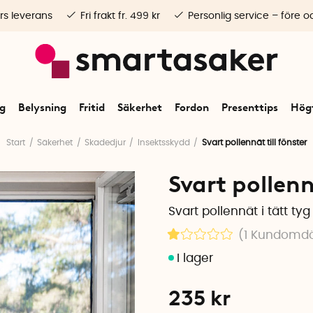
rs leverans
Fri frakt fr. 499 kr
Personlig service – före o
ng
Belysning
Fritid
Säkerhet
Fordon
Presenttips
Högt
Start
Säkerhet
Skadedjur
Insektsskydd
Svart pollennät till fönster
Svart pollenn
Svart pollennät i tätt tyg
(1
Kundomd
235
kr