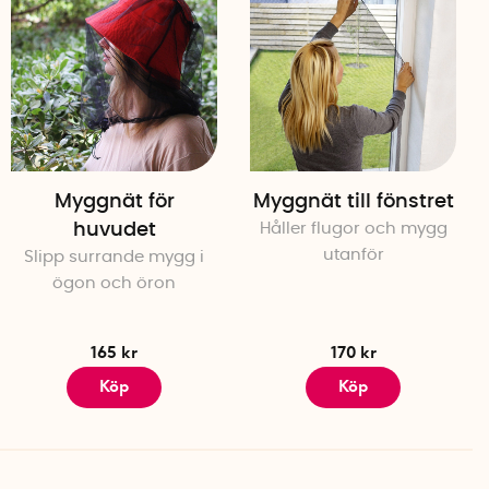
 tyska miljöcertifikatet Blauer Engel (blå ängel).
50 cm
: 5,6 meter långt, 7,5 mm brett.
hand eller i tvättmaskin 30
°C
grader på
Myggnät för
Myggnät till fönstret
nnätet ska ej strykas.
huvudet
Håller flugor och mygg
utanför
Slipp surrande mygg i
ögon och öron
165 kr
170 kr
Köp
Köp