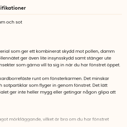
ifikationer
mm och sot
aterial som ger ett kombinerat skydd mot pollen, damm
ollennätet ger även lite insynsskydd samt stänger ute
sekter som gärna vill ta sig in när du har fönstret öppet.
kardborrefäste runt om fönsterkarmen. Det minskar
otpartiklar som flyger in genom fönstret. Det lätt
let ger inte heller mygg eller getingar någon glipa att
ågot mörkläggande, vilket är bra om du har fönstret
mmaren.