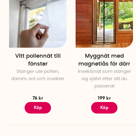
Vitt pollennät till
Myggnät med
fönster
magnetlås för dörr
Stänger ute pollen,
Insektsnät som stänger
damm, sot och insekter
sig självt efter att du
passerat
76 kr
199 kr
Köp
Köp