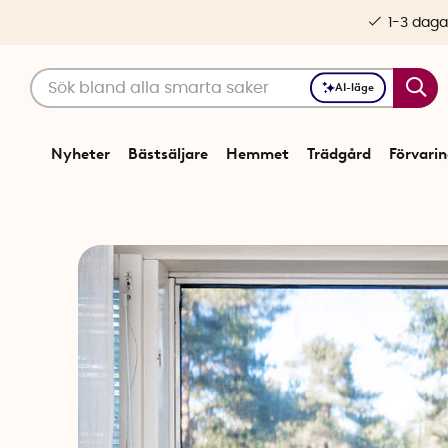
1-3 daga
AI-läge
Nyheter
Bästsäljare
Hemmet
Trädgård
Förvari