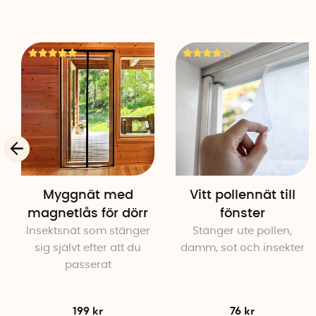
Myggnät med
Vitt pollennät till
magnetlås för dörr
fönster
Insektsnät som stänger
Stänger ute pollen,
sig självt efter att du
damm, sot och insekter
passerat
199 kr
76 kr