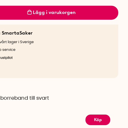
Lägg i varukorgen
a SmartaSaker
årt lager i Sverige
b service
borreband till svart
Köp