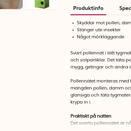
Produktinfo
Spec
Skyddar mot pollen, da
Stänger ute insekter
Något mörkläggande
Svart pollennät i tätt tygm
och sotpartiklar. Det täta p
mygg, getingar och andra in
Pollennätet monteras med 
mängden pollen, damm och s
glansiga och täta tygmateria
krypa in i.
Praktiskt på natten
Det svarta pollennätet är n
öppet på natten under so