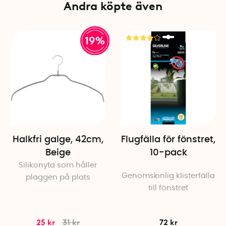
Andra köpte även
19%
Halkfri galge, 42cm,
Flugfälla för fönstret,
Beige
10-pack
Silikonyta som håller
Genomskinlig klisterfälla
plaggen på plats
till fönstret
25 kr
31 kr
72 kr