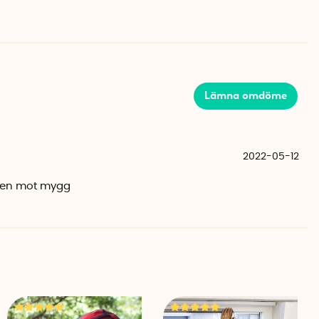
nt från fett och smuts. Klipp till kardborrebandet och
ret. Låt tejpen härda i ca 2 timmar, därefter kan du trycka
du monterat nätet kan du klippa bort nät som sticker ut på
Lämna omdöme
vid behov snabbt kan lossa och fästa pollennätet från
2022-05-12
 men mot mygg
sade det sig att de luftburna och allergirelevanta
 märkbart när pollennätet användes. I genomsnitt
en och upp till 97,1% av alpollen. De andra
däremellan. Källa: Foundation German Pollen Information
tsmedizin Berlin