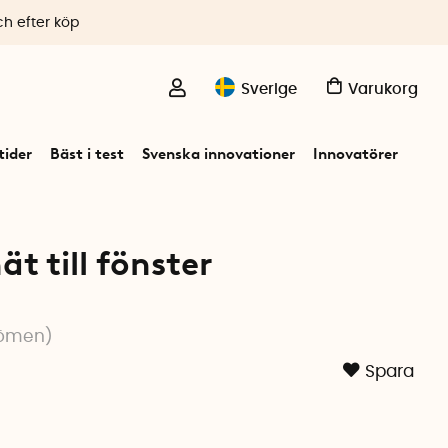
ch efter köp
Sverige
Varukorg
ider
Bäst i test
Svenska innovationer
Innovatörer
ät till fönster
ömen
)
Spara