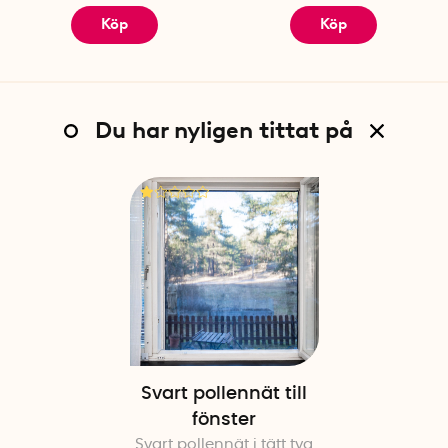
Köp
Köp
Du har nyligen tittat på
Svart pollennät till
fönster
Svart pollennät i tätt tyg