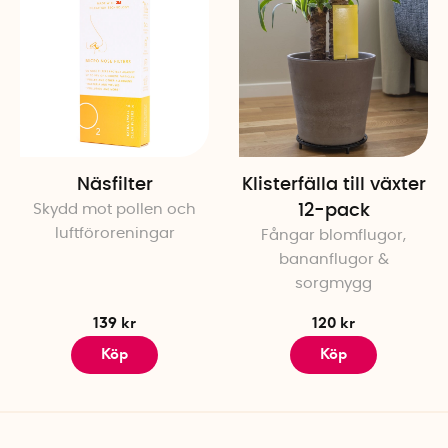
Pollennätet är märkt med det
I förpackningen
Svart pollennät: 130 cm x 1
Självhäftande kardborreband
Skötselråd
Pollennätet kan tvättas för 
Näsfilter
Klisterfälla till växter
skontvättsprogrammet. Polle
Skydd mot pollen och
12-pack
luftföroreningar
Fångar blomflugor,
bananflugor &
sorgmygg
139 kr
120 kr
Köp
Köp