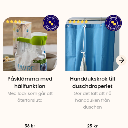
Påsklämma med
Handdukskrok till
hällfunktion
duschdraperiet
Med lock som går att
Gör det lätt att nå
återförsluta
handduken från
duschen
38 kr
25 kr