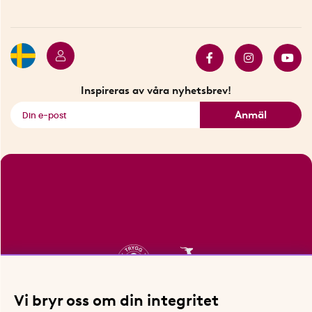
Betalning
Hållbarhet
Press
Presentkort
Butiker i Stockholm
Samarbeten
Bäst i test
Innovatörer
Bästsäljare
Fyndhörnan
Inspireras av våra nyhetsbrev!
Se alla smarta saker
Anmäl
Vi bryr oss om din integritet