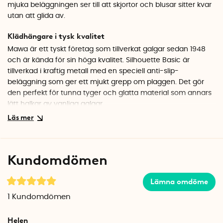
mjuka beläggningen ser till att skjortor och blusar sitter kvar
utan att glida av.
Klädhängare i tysk kvalitet
Mawa är ett tyskt företag som tillverkat galgar sedan 1948
och är kända för sin höga kvalitet. Silhouette Basic är
tillverkad i kraftig metall med en speciell anti-slip-
beläggning som ger ett mjukt grepp om plaggen. Det gör
den perfekt för tunna tyger och glatta material som annars
lätt halkar av vanliga galgar.
Enhetlig look i garderoben
Med sin stilrena design och smala profil ser Mawa-galgar
snygga ut i garderoben och skapar ett enhetligt intryck. Den
Kundomdömen
krökta formen följer plaggets naturliga linjer och hjälper
skjortor och blusar att behålla sin form. Finns i både vitt och
Lämna omdöme
svart, så du kan välja den färg som passar din garderob
bäst.
1
Kundomdömen
Specifikationer
Helen