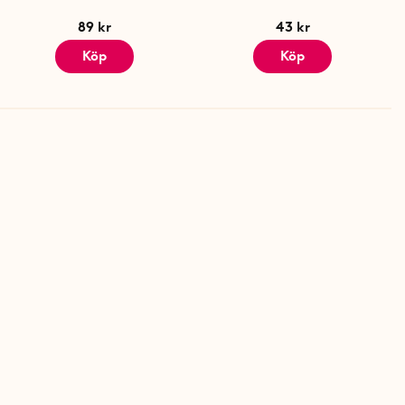
89 kr
43 kr
Köp
Köp