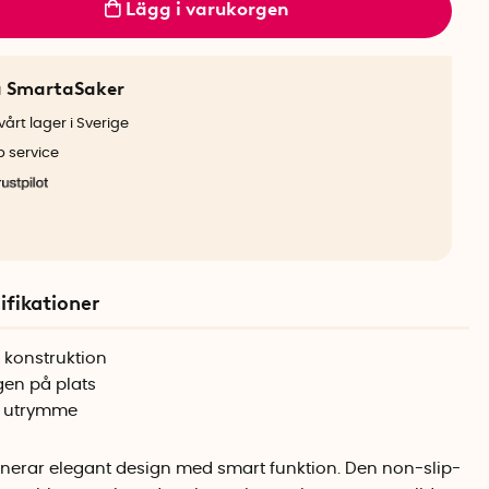
Lägg i varukorgen
a SmartaSaker
årt lager i Sverige
b service
ifikationer
r konstruktion
gen på plats
r utrymme
erar elegant design med smart funktion. Den non-slip-