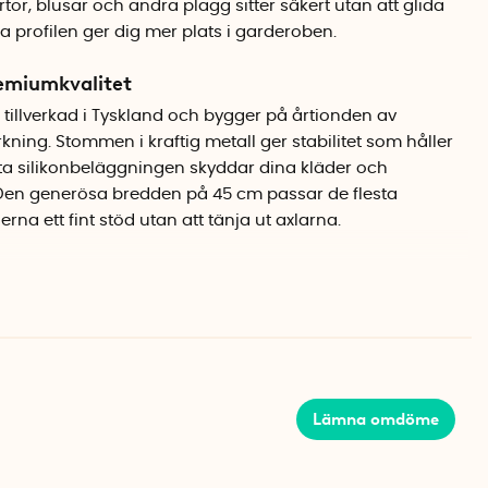
ortor, blusar och andra plagg sitter säkert utan att glida
 profilen ger dig mer plats i garderoben.
remiumkvalitet
 tillverkad i Tyskland och bygger på årtionden av
kning. Stommen i kraftig metall ger stabilitet som håller
rta silikonbeläggningen skyddar dina kläder och
. Den generösa bredden på 45 cm passar de flesta
rna ett fint stöd utan att tänja ut axlarna.
nde i garderoben
en gör att du kan hänga fler plagg på samma yta
gar i plast eller trä. Perfekt för dig som vill ha ordning i
missa med kvalitet eller utseende. Den svarta färgen
lrent intryck som lyfter hela garderoben.
Lämna omdöme