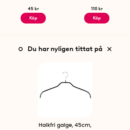
45 kr
110 kr
Köp
Köp
Du har nyligen tittat på
Halkfri galge, 45cm,