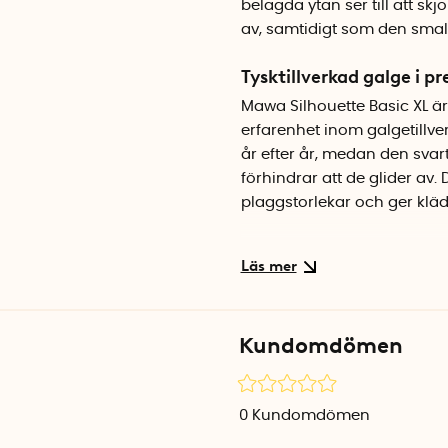
belagda ytan ser till att skj
av, samtidigt som den smala
Tysktillverkad galge i p
Mawa Silhouette Basic XL är
erfarenhet inom galgetillver
år efter år, medan den sva
förhindrar att de glider av
plaggstorlekar och ger kläde
Snygg och platsbespara
Den tunna, eleganta design
jämfört med traditionella gal
garderoben utan att kompro
Kundomdömen
med kromad krok ger ett sti
Specifikationer
0
Kundomdömen
Bredd: 45 cm
Färg: Svart