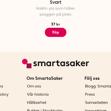
Svart
Halkfri yta som håller
plaggen på plats
37 kr
Köp
Om SmartaSaker
Följ oss
ns
Om oss
Blogg: Smarta
olicy
Vår historia
Press
Hållbarhet
Samarbeten
Butiker i Stockholm
Innovatörer