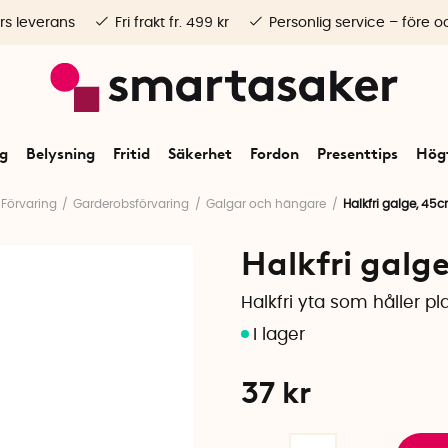
rs leverans
Fri frakt fr. 499 kr
Personlig service – före o
ng
Belysning
Fritid
Säkerhet
Fordon
Presenttips
Högt
Förvaring
Garderobsförvaring
Galgar och hängare
Halkfri galge, 45c
Halkfri galg
Halkfri yta som håller p
37
kr