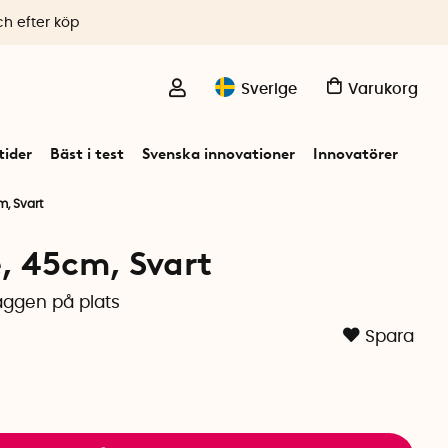
ch efter köp
Sverige
Varukorg
ider
Bäst i test
Svenska innovationer
Innovatörer
m, Svart
e, 45cm, Svart
laggen på plats
Spara