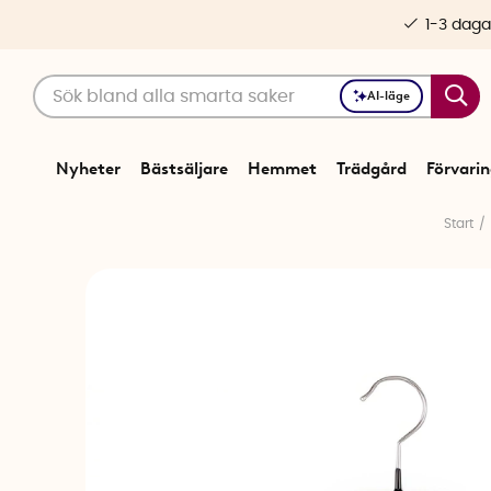
1-3 daga
AI-läge
Nyheter
Bästsäljare
Hemmet
Trädgård
Förvari
Start