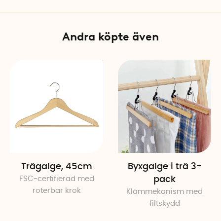
Material: Metall med siliko
Tillverkningsland: Tyskland
Andra köpte även
Trägalge, 45cm
Byxgalge i trä 3-
FSC-certifierad med
pack
roterbar krok
Klämmekanism med
filtskydd