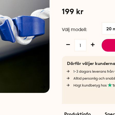
199
kr
20 
Välj modell
Därför väljer kundern
1-3 dagars leverans från v
Alltid personlig och snab
Högt kundbetyg hos
Produktinfo
Spec