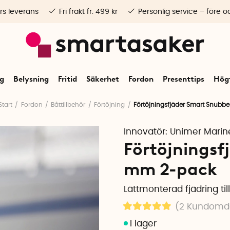
rs leverans
Fri frakt fr. 499 kr
Personlig service – före o
ng
Belysning
Fritid
Säkerhet
Fordon
Presenttips
Högt
Start
Fordon
Båttillbehör
Förtöjning
Förtöjningsfjäder Smart Snubbe
Innovatör:
Unimer Marin
Förtöjningsf
mm 2-pack
Lättmonterad fjädring ti
(2
Kundom