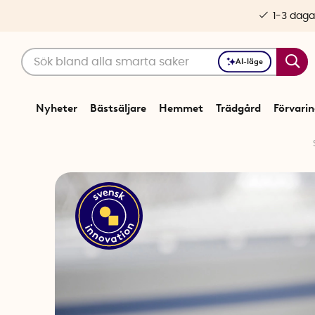
1-3 daga
AI-läge
Nyheter
Bästsäljare
Hemmet
Trädgård
Förvari