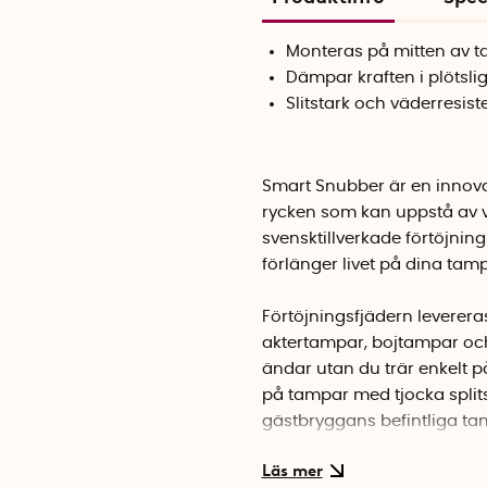
Monteras på mitten av 
Dämpar kraften i plötsli
Slitstark och väderresist
Smart Snubber är en innovat
rycken som kan uppstå av v
svensktillverkade förtöjning
förlänger livet på dina tam
Förtöjningsfjädern leverera
aktertampar, bojtampar och
ändar utan du trär enkelt p
på tampar med tjocka split
gästbryggans befintliga ta
Förtöjningsfjädern Smart Sn