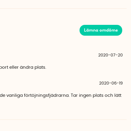
V-strålning, värme och kyla. Du kan enkelt justera hur
 genom att sätta på fler fjädrar på samma tamp.
 olika storlekar, välj storlek efter din tamps tjocklek.
Lämna omdöme
 mm:
0 mm:
2020-07-20
bort eller ändra plats.
2020-06-19
e vanliga förtöjningsfjädrarna. Tar ingen plats och lätt