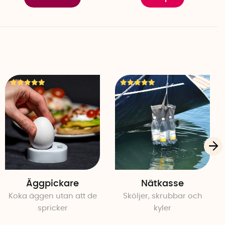
Äggpickare
Nätkasse
Koka äggen utan att de
Sköljer, skrubbar och
spricker
kyler