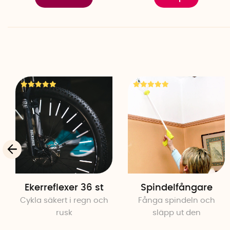
Ekerreflexer 36 st
Spindelfångare
Cykla säkert i regn och
Fånga spindeln och
rusk
släpp ut den