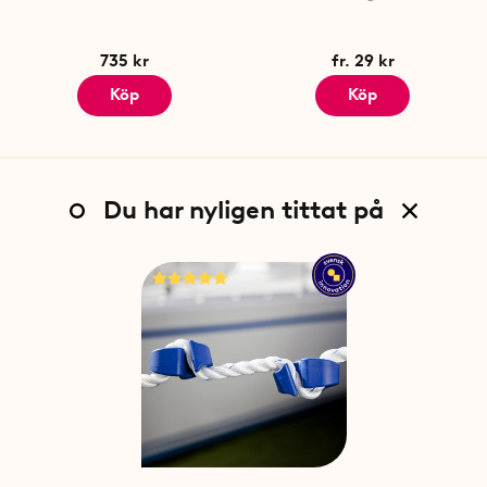
735 kr
fr. 29 kr
Köp
Köp
Du har nyligen tittat på