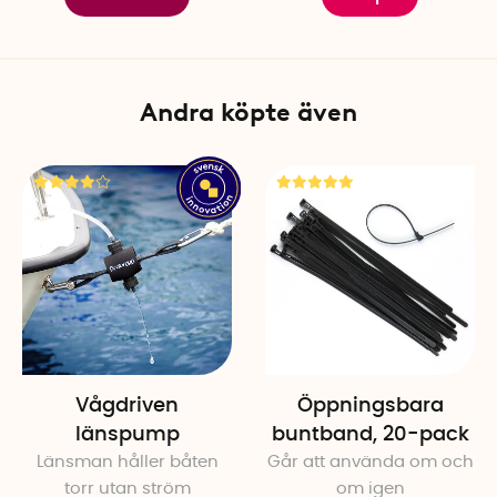
Andra köpte även
Vågdriven
Öppningsbara
länspump
buntband, 20-pack
Länsman håller båten
Går att använda om och
torr utan ström
om igen