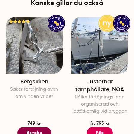
Kanske gillar du också
Bergskilen
Justerbar
Säker förtöjning även
tamphållare, NOA
om vinden vrider
Håller förtöjningslinan
organiserad och
lättåtkomlig vid bryggan
749 kr
fr. 795 kr
Bevaka
Köp