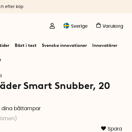
ch efter köp
Sverige
Varukorg
ider
Bäst i test
Svenska innovationer
Innovatörer
r
e
jäder Smart Snubber, 20
ll dina båttampar
dömen
)
Spara