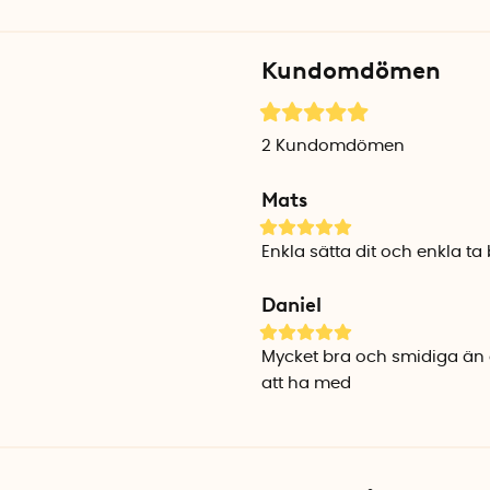
motståndskraftig mot både U
mycket dämpning du vill ha
Kundomdömen
Förtöjningsfjädern finns i två
Smart Snubber – upp till 16
Mått: 7 cm x 4 cm x 3,5 cm
2
Kundomdömen
Mats
Smart Snubber - upp till 2
Mått: 8,5 cm x 4,5 cm x 4 cm
Enkla sätta dit och enkla ta 
Daniel
Mycket bra och smidiga än d
att ha med