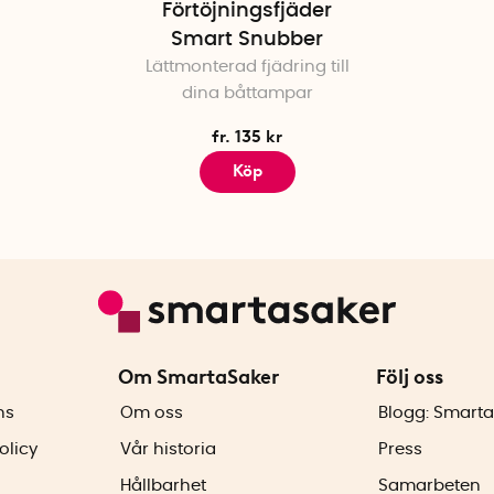
Förtöjningsfjäder
Smart Snubber
Lättmonterad fjädring till
dina båttampar
fr. 135 kr
Köp
Om SmartaSaker
Följ oss
ns
Om oss
Blogg: Smarta
olicy
Vår historia
Press
Hållbarhet
Samarbeten