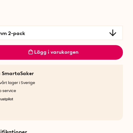
mm 2-pack
Lägg i varukorgen
a SmartaSaker
årt lager i Sverige
b service
ifikationer