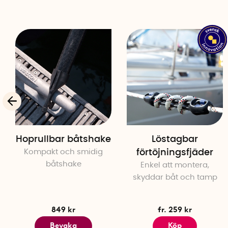
Hoprullbar båtshake
Löstagbar
Kompakt och smidig
förtöjningsfjäder
båtshake
Enkel att montera,
skyddar båt och tamp
849 kr
fr. 259 kr
Bevaka
Köp