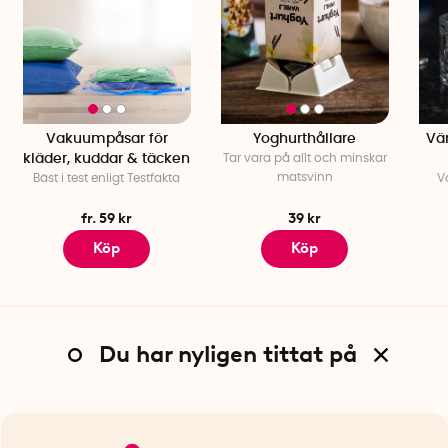
Vakuumpåsar för
Yoghurthållare
Vä
kläder, kuddar & täcken
Tar vara på allt och minskar
matsvinn
Bäst i test enligt Testfakta
V
fr. 59 kr
39 kr
Köp
Köp
Du har nyligen tittat på