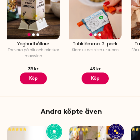
Mått: 6,5 cm x3,5 cm
Flaskhållaren passar inte på glasflaskor.
Yoghurthållare
Tubklämma, 2-pack
Tu
Tar vara på allt och minskar
Kläm ut det sista ur tuben
Får 
matsvinn
39 kr
49 kr
Köp
Köp
Andra köpte även