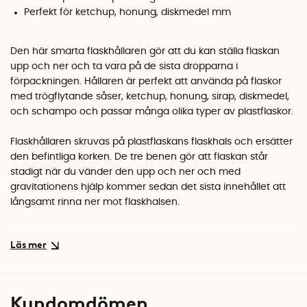
Perfekt för ketchup, honung, diskmedel mm
Den här smarta flaskhållaren gör att du kan ställa flaskan
upp och ner och ta vara på de sista dropparna i
förpackningen. Hållaren är perfekt att använda på flaskor
med trögflytande såser, ketchup, honung, sirap, diskmedel,
och schampo och passar många olika typer av plastflaskor.
Flaskhållaren skruvas på plastflaskans flaskhals och ersätter
den befintliga korken. De tre benen gör att flaskan står
stadigt när du vänder den upp och ner och med
gravitationens hjälp kommer sedan det sista innehållet att
långsamt rinna ner mot flaskhalsen.
Efter ett tag när innehållet runnit ner kan du ta upp hela
flaskan (med flaskhållaren) och använda den som vanligt.
Öppna korken som sitter under flaskhållaren och tryck ut
den sista ketchupen på maten eller ta vara på de sista
dropparna i diskmedelsflaskan. Om inte allting gick åt kan du
Kundomdömen