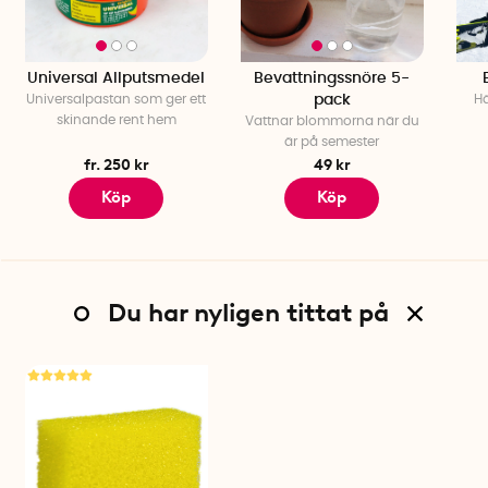
Universal Allputsmedel
Bevattningssnöre 5-
Universalpastan som ger ett
pack
Hä
skinande rent hem
Vattnar blommorna när du
är på semester
fr. 250 kr
49 kr
Köp
Köp
Du har nyligen tittat på