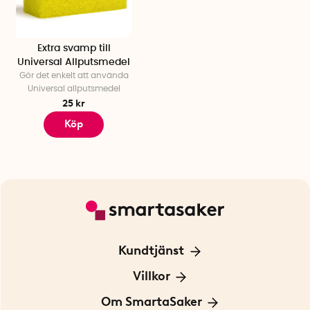
Extra svamp till
Universal Allputsmedel
Gör det enkelt att använda
Universal allputsmedel
25 kr
Köp
Kundtjänst
Kontakta oss
Villkor
För Företag
Frakt och leverans
Om SmartaSaker