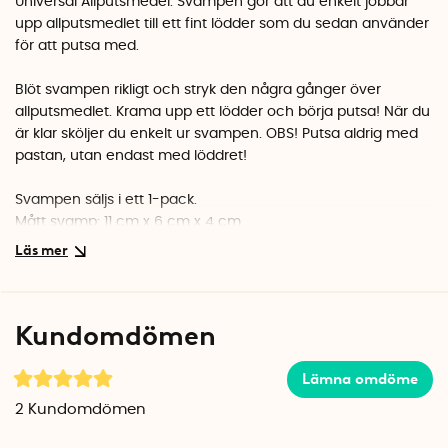
Universal Allputsmedel
. Svampen gör att du enkelt jobbar
upp allputsmedlet till ett fint lödder som du sedan använder
för att putsa med.
Blöt svampen rikligt och stryk den några gånger över
allputsmedlet. Krama upp ett lödder och börja putsa! När du
är klar sköljer du enkelt ur svampen.
OBS! Putsa aldrig med
pastan, utan endast med löddret!
Svampen säljs i ett 1-pack.
Mått svamp: 11 cm x 6 cm x 4 cm
OBS!
Det ingår 1 st svamp när du köper en förpackning med
Universal Allputsmedel 400 gram
.
Kundomdömen
Det ingår 2 st svampar när du köper en förpackning med
Universal Allputsmedel 700 gram
.
Lämna omdöme
2
Kundomdömen