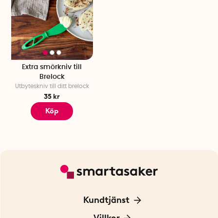
Extra smörkniv till
Brelock
Utbyteskniv till ditt brelock
35 kr
Köp
Kundtjänst
Kontakta oss