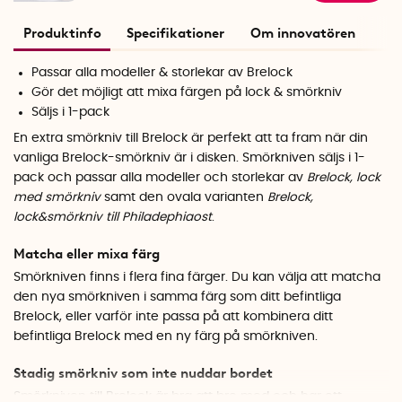
Produktinfo
Specifikationer
Om innovatören
Passar alla modeller & storlekar av Brelock
Gör det möjligt att mixa färgen på lock & smörkniv
Säljs i 1-pack
En extra smörkniv till Brelock är perfekt att ta fram när din
vanliga Brelock-smörkniv är i disken. Smörkniven säljs i 1-
pack och passar alla modeller och storlekar av
Brelock, lock
med smörkniv
samt den ovala varianten
Brelock,
lock&smörkniv till Philadephiaost
.
Matcha eller mixa färg
Smörkniven finns i flera fina färger. Du kan välja att matcha
den nya smörkniven i samma färg som ditt befintliga
Brelock, eller varför inte passa på att kombinera ditt
befintliga Brelock med en ny färg på smörkniven.
Stadig smörkniv som inte nuddar bordet
Smörkniven till Brelock är bra att bre med och har ett