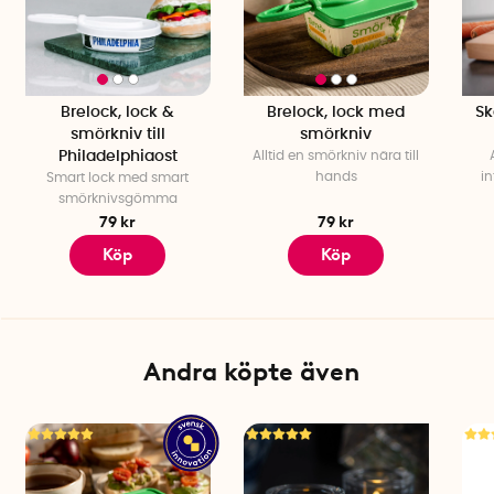
Brelock, lock &
Brelock, lock med
Sk
smörkniv till
smörkniv
Philadelphiaost
Alltid en smörkniv nära till
hands
i
Smart lock
med smart
smörknivsgömma
79 kr
79 kr
Köp
Köp
Andra köpte även