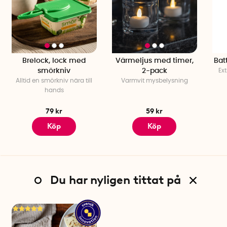
Brelock, lock med
Värmeljus med timer,
Bat
smörkniv
2-pack
Ext
Alltid en smörkniv nära till
Varmvit mysbelysning
hands
79 kr
59 kr
Köp
Köp
Du har nyligen tittat på