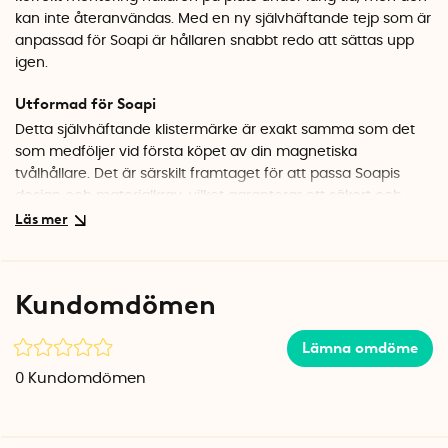
kan inte återanvändas. Med en ny självhäftande tejp som är
anpassad för Soapi är hållaren snabbt redo att sättas upp
igen.
Utformad för Soapi
Detta självhäftande klistermärke är exakt samma som det
som medföljer vid första köpet av din magnetiska
tvålhållare. Det är särskilt framtaget för att passa Soapis
design och materialkrav, vilket garanterar ett säkert och
hållbart fäste vid korrekt applicering.
Stark och pålitlig vidhäftning
Klistermärket är konstruerat för att sitta kvar länge, förutsatt
Kundomdömen
att ytan är ordentligt rengjord och torr vid montering. Den
starka vidhäftningen säkerställer att hållaren sitter stadigt
Lämna omdöme
även i fuktiga miljöer som badrum och kök.
0
Kundomdömen
Enkelt att byta
Om du vill flytta din magnetiska hållare för hårdtvål till en
annan plats behöver du bara ta bort det gamla