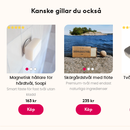
klistermärket och ersätta det med ett nytt. Ingen borrning
Kanske gillar du också
eller verktyg krävs – bara ett nytt självhäftande fäste som
du enkelt applicerar på den nya ytan.
OBS! Detta är endast ett tillbehör till magnetisk hållare för
hård tvål Soapi. För att köpa hållaren
klicka här
.
Specifikationer
Antal per förpackning: 1 st
Magnetisk hållare för
Skärgårdstvål med flöte
Två
hårdtvål, Soapi
Premium-tvål med endast
naturliga ingredienser
Smart fäste för fast tvål utan
kladd
163 kr
235 kr
Köp
Köp