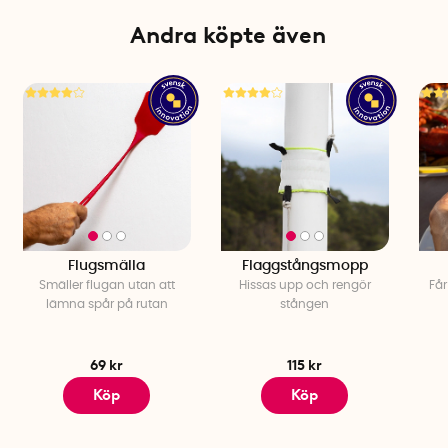
Andra köpte även
Flugsmälla
Flaggstångsmopp
Smäller flugan utan att
Hissas upp och rengör
Får
lämna spår på rutan
stången
69 kr
115 kr
Köp
Köp