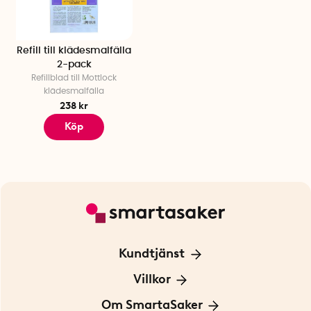
Refill till klädesmalfälla
2-pack
Refillblad till Mottlock
klädesmalfälla
238 kr
Köp
Kundtjänst
Kontakta oss
Villkor
För Företag
Frakt och leverans
Om SmartaSaker