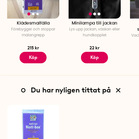
Klädesmalfälla
Minilampa till jackan
Förebygger och stoppar
Lys upp jackan, väskan eller
malangrepp
hundkopplet
Vack
215 kr
22 kr
Köp
Köp
Du har nyligen tittat på