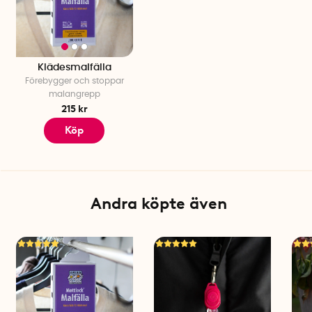
Klädesmalfälla
Förebygger och stoppar
malangrepp
215 kr
Köp
Andra köpte även