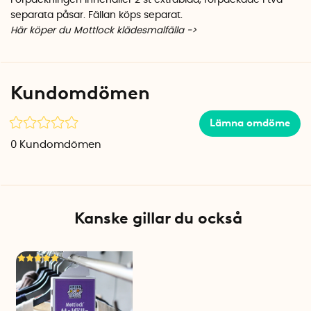
Förpackningen innehåller 2 st extrablad, förpackade i två
separata påsar. Fällan köps separat.
Här köper du Mottlock klädesmalfälla ->
Kundomdömen
Lämna omdöme
0
Kundomdömen
Kanske gillar du också