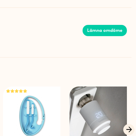
n yta upp till ca 50 m² (vid fri sikt). Tänk på att ultraljudet
te kan tränga igenom möbler, lådor och andra solida
Lämna omdöme
 & katter
, barn, hundar, katter, fåglar eller fiskar. Observera att
 hamstrar och kaniner påverkas av ljudet och ska inte
iggande rum som musskrämman står i.
ardborrebanden kan du fästa musskrämman på den
 st alkaliska LR20/D batterier i den svarta batterilådan och
ämman. Tryck på ON för att starta musskrämman. Den
 blinkar ungefär var 3:e sekund när musskrämman är
atteritid
6 månaders batteritid beroende på