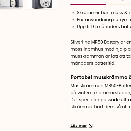
Skrämmer bort möss & r
För användning i utrym
Upp till 6 månaders batte
Silverline MR50 Battery är
möss inomhus med hjälp av 
musskrämman är lätt att ta me
månaders batteritid.
Portabel musskrämma är
Musskrämman MR50-Battery 
på vintern i sommarstugan, 
Det specialanpassade ultra
skrämmer bort dem så att de
Placering av musskräm
Musskrämman ska placeras p