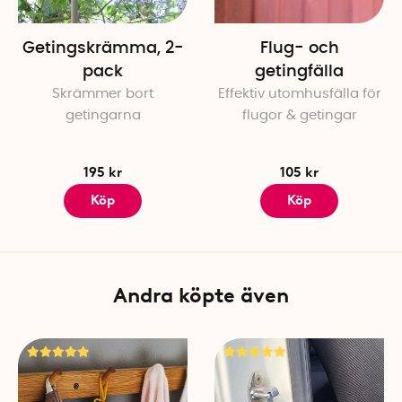
omgivningstemperatur och bat
Getingskrämma, 2-
Flug- och
Specifikationer
pack
getingfälla
Höjd: 8,5 cm
Skrämmer bort
Effektiv utomhusfälla för
Bredd: 6,2 cm
getingarna
flugor & getingar
Djup: 2,8 cm
Batteribox: 11 cm x 10 cm x 
Batterikrav: 3 st alkaliska L
195 kr
105 kr
Modell: Silverline® MR50 Bat
Köp
Köp
Teknologi: Silverline® A-Gu
Verkningsyta: upp till 50 m² v
Endast för inomhusbruk
Andra köpte även