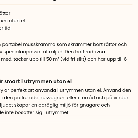
åttor
men utan el
ritid
 en portabel musskrämma som skrämmer bort råttor och
specialanpassat ultraljud. Den batteridrivna
d, täcker upp till 50 m² (vid fri sikt) och har upp till 6
 smart i utrymmen utan el
är perfekt att använda i utrymmen utan el. Använd den
i den parkerade husvagnen eller i förråd och på vindar.
ljudet skapar en odräglig miljö för gnagare och
 inte bosätter sig i utrymmet.
ma
å golvet i ett öppet utrymme där ljudet kan spridas