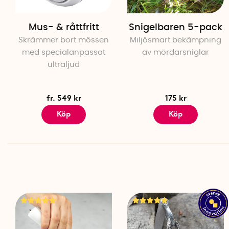
Mus- & råttfritt
Snigelbaren 5-pack
Skrämmer bort mössen
Miljösmart bekämpning
med specialanpassat
av mördarsniglar
ultraljud
fr. 549 kr
175 kr
Köp
Köp