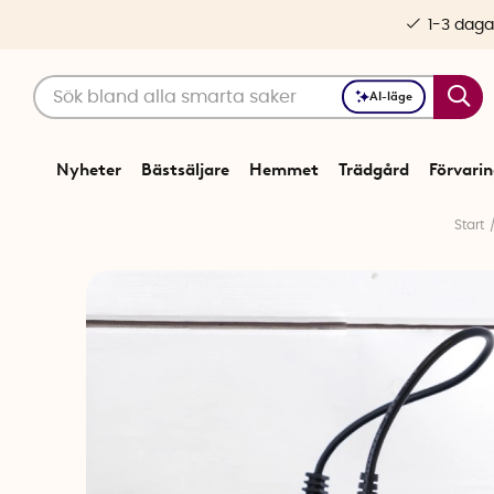
1-3 daga
AI-läge
Nyheter
Bästsäljare
Hemmet
Trädgård
Förvari
Start