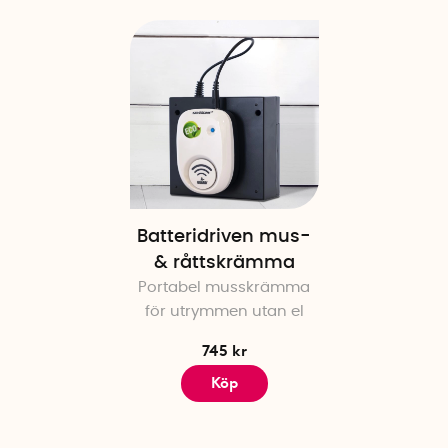
Batteridriven mus-
& råttskrämma
Portabel musskrämma
för utrymmen utan el
745 kr
Köp