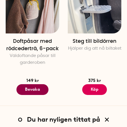
Doftpåsar med
Steg till bildörren
rödcederträ, 6-pack
Hjälper dig att nå biltaket
Väldoftande påsar till
garderoben
149 kr
375 kr
Bevaka
Köp
Du har nyligen tittat på