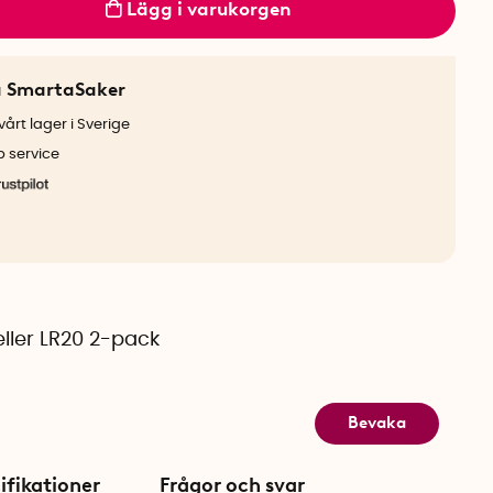
Lägg i varukorgen
a SmartaSaker
årt lager i Sverige
b service
eller LR20 2-pack
Bevaka
ifikationer
Frågor och svar