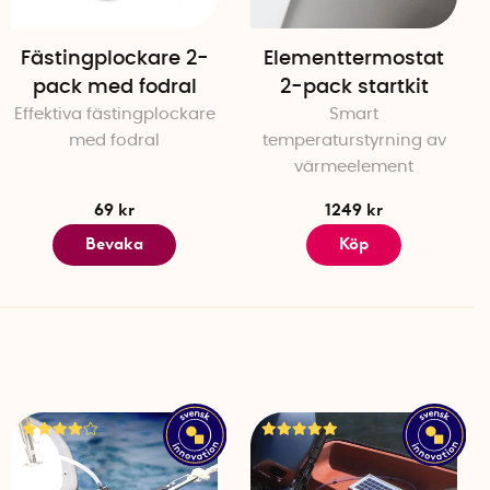
teriernas kvalitet. Stör inte elektronisk utrustning.
Fästingplockare 2-
Elementtermostat
pack med fodral
2-pack startkit
Effektiva fästingplockare
Smart
med fodral
temperaturstyrning av
värmeelement
4 cm
R20 batterier (köps separat).
69 kr
1249 kr
tery
Bevaka
Köp
ard®
id fri sikt