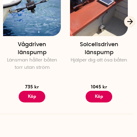
Vågdriven
Solcellsdriven
länspump
länspump
Länsman håller båten
Hjälper dig att ösa båten
torr utan ström
735 kr
1045 kr
Köp
Köp