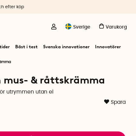
ch efter köp
Sverige
Varukorg
ider
Bäst i test
Svenska innovationer
Innovatörer
krämma
n mus- & råttskrämma
ör utrymmen utan el
Spara