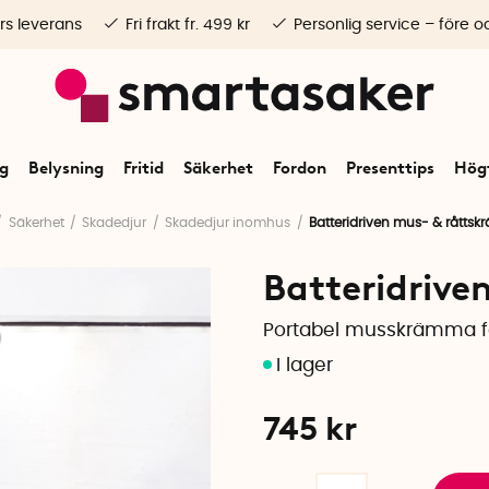
rs leverans
Fri frakt fr. 499 kr
Personlig service – före o
ng
Belysning
Fritid
Säkerhet
Fordon
Presenttips
Högt
Säkerhet
Skadedjur
Skadedjur inomhus
Batteridriven mus- & råtts
Batteridrive
Portabel musskrämma f
745
kr