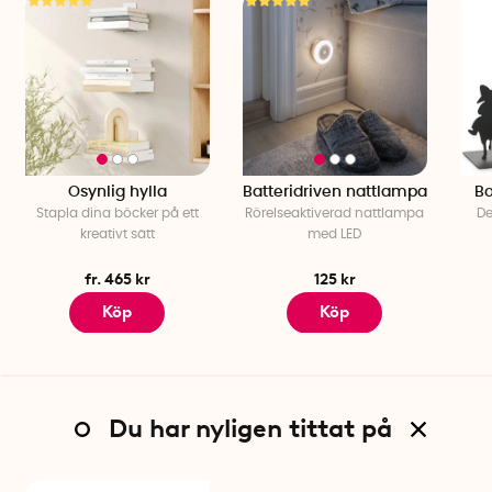
Osynlig hylla
Batteridriven nattlampa
Bo
Stapla dina böcker på ett
Rörelseaktiverad nattlampa
De
kreativt sätt
med LED
fr. 465 kr
125 kr
Köp
Köp
Du har nyligen tittat på