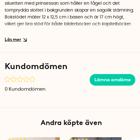
siluetten med prinsessan som håller en fågel och det
tornprydda slottet i bakgrunden skapar en sagolik stämning.
Bokstödet mäter 12 x 12,5 cm i basen och är 17 cm högt,
vilket ger bra stöd för både bilderböcker och kapitelböcker.
Specifikationer
Mått: 12 x 12,5 x 17 cm (B x D x H)
Material: Metall
Färg: Ljusgrön
Kundomdömen
Lämna omdöme
0
Kundomdömen
Andra köpte även