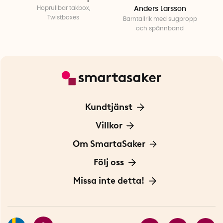
Hoprullbar takbox,
Anders Larsson
Twistboxes
Barntallrik med sugpropp
och spännband
Kundtjänst
Kontakta oss
Villkor
För Företag
Frakt och leverans
Om SmartaSaker
Personuppgiftspolicy
Om oss
Följ oss
Köpvillkor
Vår historia
Blogg: Smarta tips
Missa inte detta!
Betalning
Hållbarhet
Press
Presentkort
Butiker i Stockholm
Samarbeten
Bäst i test