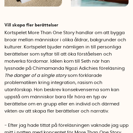
Vill skapa fler berättelser
Kortspelet More Than One Story handlar om att bygga
broar mellan människor i olika åldrar, bakgrunder och
kulturer. Kortspelet bjuder nämligen in till personliga
berättelser som syftar till att öka förståelsen och
motverka fördomar. Idéen kom till Seth när han
lyssnade på Chimamanda Ngozi Adichies föreläsning
The danger of a single story
som förklarade
problematiken kring integration, rasism och
utanförskap. Hon beskrev konsekvenserna som kan
uppstå om människor bara får höra en typ av
berättelse om en grupp eller en individ och därmed
vikten av att skapa fler berättelser och narrativ.
- Efter jag hade tittat på föreläsningen vaknade jag upp
mitt i natten med konceptet för More Than One Story,