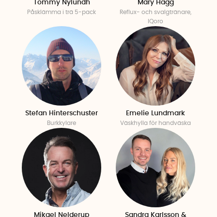
Tommy Nylundh
Mary Hägg
Påsklämma i trä 5-pack
Reflux- och svalgtränare,
IQoro
Stefan Hinterschuster
Emelie Lundmark
Burkkylare
Väskhylla för handväska
Mikael Nelderup
Sandra Karlsson &