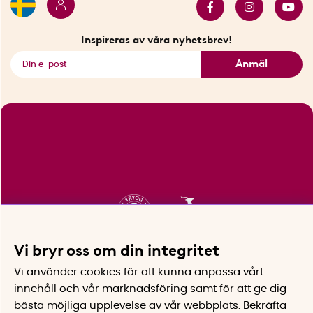
Innovatörer
Bästsäljare
Fyndhörnan
Inspireras av våra nyhetsbrev!
Se alla smarta saker
Anmäl
Vi bryr oss om din integritet
Vi använder cookies för att kunna anpassa vårt
innehåll och vår marknadsföring samt för att ge dig
bästa möjliga upplevelse av vår webbplats.
Bekräfta