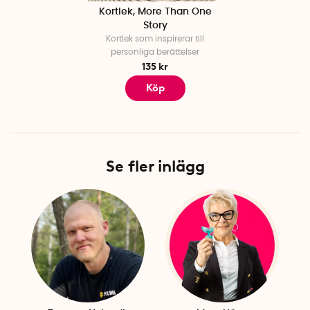
Kortlek, More Than One
Story
Kortlek som inspirerar till
personliga berättelser
135 kr
Köp
Se fler inlägg